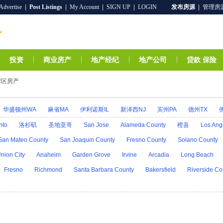
Advertise
|
Post Listings
|
My Account
|
SIGN UP
|
LOGIN
发布房源
|
管理房
投资
商业房产
地产经纪
地产公司
贷款 保险
湾区房产
华盛顿州WA
麻省MA
伊利诺斯IL
新泽西NJ
宾州PA
德州TX
爱达荷ID
阿拉斯加AK
印第安那IN
爱荷华IA
堪萨斯KS
肯塔基
nto
洛杉矶
圣地亚哥
San Jose
Alameda County
橙县
Los Ang
R
密歇根MI
明尼苏达MN
密西西比MS
乔治亚GA
密苏里MO
蒙
San Mateo County
San Joaquin County
Fresno County
Solano County
H
科罗拉多CO
新墨西哥NM
康州CT
北卡罗来纳州NC
北达科他N
nion City
Anaheim
Garden Grove
Irvine
Arcadia
Long Beach
州OR
特拉华DE
罗得岛RI
南卡罗来纳SC
南达科他SD
田纳西TN
Fresno
Richmond
Santa Barbara County
Bakersfield
Riverside Co
A
西弗吉尼亚WV
威斯康星WI
怀俄明州WY