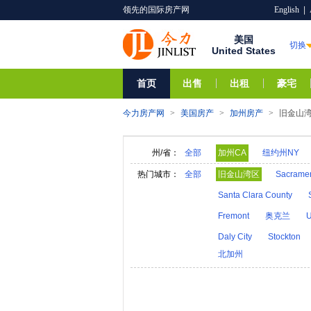
领先的国际房产网
English
|
美国
切换
United States
首页
出售
出租
豪宅
今力房产网
>
美国房产
>
加州房产
>
旧金山
州/省：
全部
加州CA
纽约州NY
阿拉巴马AL
夏威夷HI
热门城市：
全部
旧金山湾区
Sacrame
亚利桑那AZ
阿肯色A
Santa Clara County
内华达NV
新汉普郡N
Fremont
奥克兰
U
奥克拉荷马OK
俄勒冈
Daly City
Stockton
北加州
维莫特VT
弗吉尼亚V