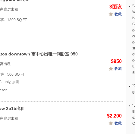
“
$面议
家庭房出租
W
收藏
b
车库 | 1800 SQ.FT.
G
g
c
g
s
Gatos downtown 市中心出租一间卧室 950
q
g
$950
寓出租
u
收藏
a
库 | 500 SQ.FT.
 County, 加州
“
anson
g
“
-law 2b1b出租
t
$2,200
e
家庭房出租
收藏
C