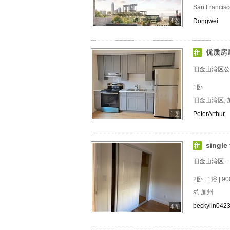
San Francis
4图
Dongwei
优质房
旧金山湾区公
1卧
旧金山湾区, 
1图
PeterArthur
single 
旧金山湾区一
2卧 | 1浴 | 90
sf, 加州
beckylin042
4图