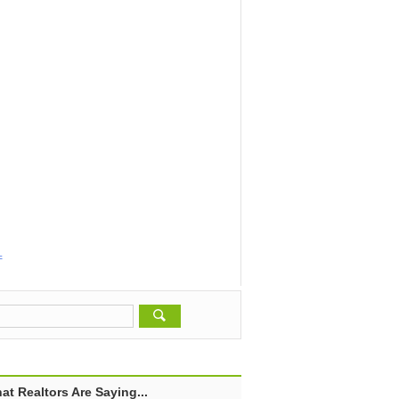
产
at Realtors Are Saying...