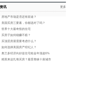
资讯
更多
房地产市场是否还有前途？
美国买房三要素，你都选对了吗？
世界十大最奇怪的住宅
买房子如何稳赚不赔？
买顶层房屋需要考虑什么？
如何选择美国房产经纪人？
奥兰多经济向好促住宅租金年涨超6%
精英来这扎堆买房？最受青睐十座城市