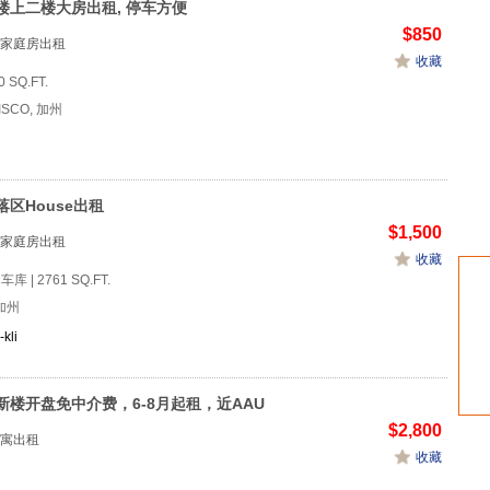
楼上二楼大房出租, 停车方便
$850
家庭房出租
收藏
0 SQ.FT.
ISCO, 加州
落区House出租
$1,500
家庭房出租
收藏
1车库 | 2761 SQ.FT.
加州
kli
新楼开盘免中介费，6-8月起租，近AAU
$2,800
寓出租
收藏