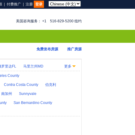
源
|
付费推广
|
注册
登录
美国咨询服务： +1 516-829-5200 纽约
免费发布房源
推广房源
佛罗里达FL
马里兰州MD
更多
KY
路易斯安那LA
缅因州ME
eles County
大纳MT
内布拉斯加州NE
Contra Costa County
伯克利
D
俄亥俄州OH
南加州
Sunnyvale
华盛顿 D.C.
犹他州UT
unty
San Bernardino County