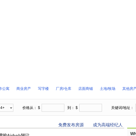
作公寓
商业房产
写字楼
厂房/仓库
店面商铺
土地/牧场
其他房
4+
价格从： $
到： $
关键词/地址：
免费发布房源
成为高端经纪人
Wh
的Airbnb转让