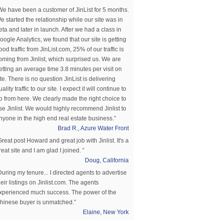
We have been a customer of JinList for 5 months.
e started the relationship while our site was in
eta and later in launch. After we had a class in
oogle Analytics, we found that our site is getting
ood traffic from JinList.com, 25% of our traffic is
oming from Jinlist, which surprised us. We are
etting an average time 3.8 minutes per visit on
ite. There is no question JinList is delivering
uality traffic to our site. I expect it will continue to
o from here. We clearly made the right choice to
se Jinlist. We would highly recommend Jinlist to
nyone in the high end real estate business.”
Brad R., Azure Water Front
Great post Howard and great job with Jinlist. It's a
reat site and I am glad I joined. ”
Doug, California
During my tenure... I directed agents to advertise
heir listings on Jinlist.com. The agents
xperienced much success. The power of the
hinese buyer is unmatched.”
Elaine, New York