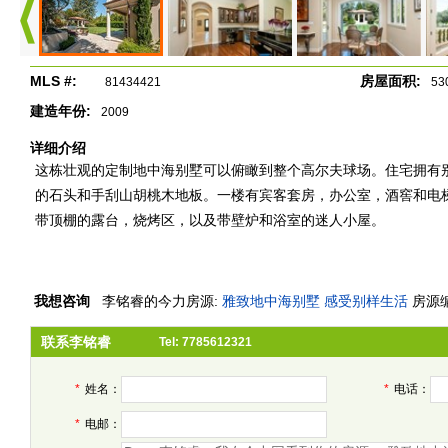
MLS #:
房屋面积:
81434421
53
建造年份:
2009
详细介绍
这栋壮观的定制地中海别墅可以俯瞰到整个高尔夫球场。住宅拥有
的石头和手刮山胡桃木地板。一楼有宾客套房，办公室，酒窖和电
带顶棚的露台，烧烤区，以及带壁炉和浴室的迷人小屋。
我想咨询
李铭睿
的今力房源:
雅致地中海别墅 感受别样生活
房源编号
联系李铭睿
Tel: 7785612321
*
姓名：
*
电话：
*
电邮：