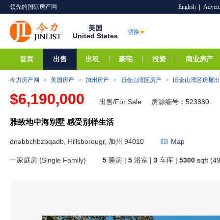
领先的国际房产网
English
|
Advert
美国
切换
United States
首页
出售
出租
豪宅
投资
商业房产
今力房产网
>
美国房产
>
加州房产
>
旧金山湾区房产
>
旧金山湾区房屋出
$6,190,000
出售/For Sale
房源编号：523880
雅致地中海别墅 感受别样生活
dnabbchbzbqadb, Hillsborougr, 加州 94010
Map
一家庭房 (Single Family)
5
睡房 |
5
浴室 |
3
车库 |
5300
sqft (