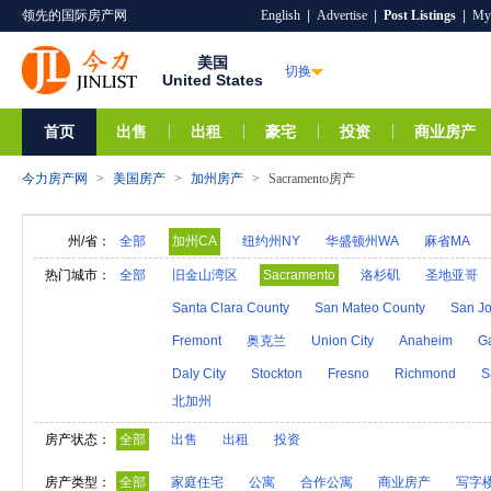
领先的国际房产网
English
|
Advertise
|
Post Listings
|
My
美国
切换
United States
首页
出售
出租
豪宅
投资
商业房产
今力房产网
>
美国房产
>
加州房产
>
Sacramento房产
州/省：
全部
加州CA
纽约州NY
华盛顿州WA
麻省MA
阿拉巴马AL
夏威夷HI
爱达荷ID
阿拉斯加A
热门城市：
全部
旧金山湾区
Sacramento
洛杉矶
圣地亚哥
亚利桑那AZ
阿肯色AR
密歇根MI
明尼苏达M
Santa Clara County
San Mateo County
San Jo
内华达NV
新汉普郡NH
科罗拉多CO
新墨西
Fremont
奥克兰
Union City
Anaheim
G
奥克拉荷马OK
俄勒冈州OR
特拉华DE
罗得
Daly City
Stockton
Fresno
Richmond
S
北加州
维莫特VT
弗吉尼亚VA
西弗吉尼亚WV
威斯
房产状态：
全部
出售
出租
投资
房产类型：
全部
家庭住宅
公寓
合作公寓
商业房产
写字