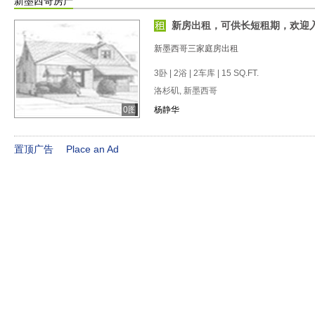
新墨西哥房产
新房出租，可供长短租期，欢迎入住
新墨西哥三家庭房出租
3卧 | 2浴 | 2车库 | 15 SQ.FT.
洛杉矶, 新墨西哥
0图
杨静华
置顶广告
Place an Ad