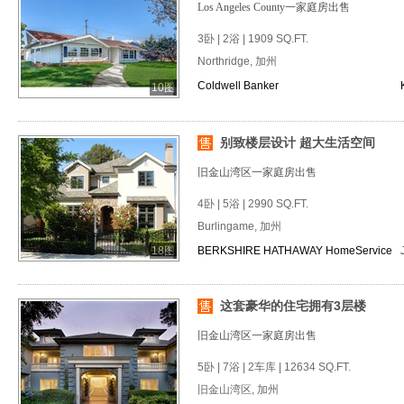
Los Angeles County一家庭房出售
3卧 | 2浴 | 1909 SQ.FT.
Northridge, 加州
Coldwell Banker
10图
别致楼层设计 超大生活空间
旧金山湾区一家庭房出售
4卧 | 5浴 | 2990 SQ.FT.
Burlingame, 加州
18图
BERKSHIRE HATHAWAY HomeService
这套豪华的住宅拥有3层楼
旧金山湾区一家庭房出售
5卧 | 7浴 | 2车库 | 12634 SQ.FT.
旧金山湾区, 加州