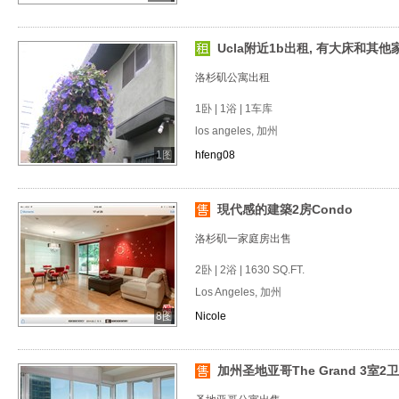
Ucla附近1b出租, 有大床和其
洛杉矶公寓出租
1卧 | 1浴 | 1车库
los angeles, 加州
1图
hfeng08
現代感的建築2房Condo
洛杉矶一家庭房出售
2卧 | 2浴 | 1630 SQ.FT.
Los Angeles, 加州
8图
Nicole
加州圣地亚哥The Grand 3室