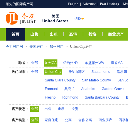
领先的国际房产网
English
|
Advertise
|
Post Listings
|
My
美国
切换
United States
首页
出售
出租
豪宅
投资
商业房产
今力房产网
>
美国房产
>
加州房产
>
Union City房产
州/省：
全部
加州CA
纽约州NY
华盛顿州WA
麻省MA
阿拉巴马AL
夏威夷HI
爱达荷ID
阿拉斯加A
热门城市：
全部
Union City
旧金山湾区
Sacramento
洛杉矶
亚利桑那AZ
阿肯色AR
密歇根MI
明尼苏达M
Santa Clara County
San Mateo County
San Jo
内华达NV
新汉普郡NH
科罗拉多CO
新墨西
Fremont
奥克兰
Anaheim
Garden Grove
奥克拉荷马OK
俄勒冈州OR
特拉华DE
罗得
Fresno
Richmond
Santa Barbara County
B
维莫特VT
弗吉尼亚VA
西弗吉尼亚WV
威斯
房产状态：
全部
出售
出租
投资
房产类型：
全部
家庭住宅
公寓
合作公寓
商业房产
写字