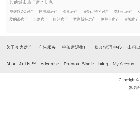
其他城市热门房产信息
华盛顿DC房产
凤凰城房产
橙县房产
旧金山湾区房产
洛杉矶房产
爱的逊房产
长岛房产
纽约房产
罗彻斯特房产
伊萨卡房产
费城房产
关于今力房产
广告服务
单条房源推广
修改/管理中心
出租
About JinList™
Advertise
Promote Single Listing
My Account
Copyright © 
版权所