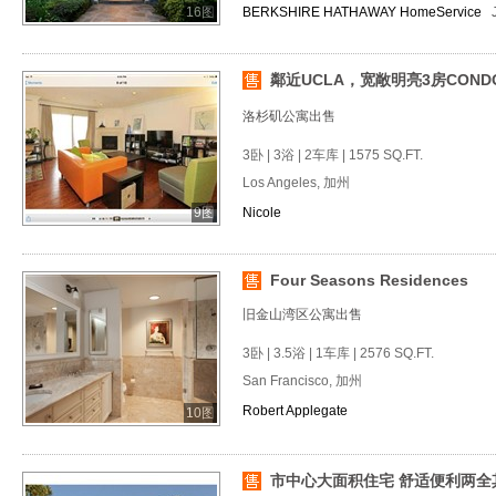
16图
BERKSHIRE HATHAWAY HomeService
鄰近UCLA，宽敞明亮3房COND
洛杉矶公寓出售
3卧 | 3浴 | 2车库 | 1575 SQ.FT.
Los Angeles, 加州
9图
Nicole
Four Seasons Residences
旧金山湾区公寓出售
3卧 | 3.5浴 | 1车库 | 2576 SQ.FT.
San Francisco, 加州
Robert Applegate
10图
市中心大面积住宅 舒适便利两全