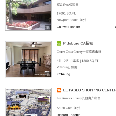
橙县办公楼出售
17691 SQ.FT.
Newport Beach, 加州
Coldwell Banker
2图
Pittsburg,CA招租
Contra Costa County一家庭房出租
4卧 | 2浴 | 1车库 | 1800 SQ.FT.
Pittsburg, 加州
8图
KCheung
EL PASEO SHOPPING CENTE
Los Angeles County其他房产出售
South Gate, 加州
Richard Enderlin