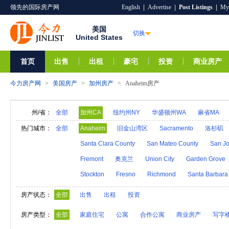
领先的国际房产网
English
|
Advertise
|
Post Listings
|
My
美国
切换
United States
首页
出售
出租
豪宅
投资
商业房产
今力房产网
>
美国房产
>
加州房产
>
Anaheim房产
州/省：
全部
加州CA
纽约州NY
华盛顿州WA
麻省MA
阿拉巴马AL
夏威夷HI
爱达荷ID
阿拉斯加A
热门城市：
全部
Anaheim
旧金山湾区
Sacramento
洛杉矶
亚利桑那AZ
阿肯色AR
密歇根MI
明尼苏达M
Santa Clara County
San Mateo County
San Jo
内华达NV
新汉普郡NH
科罗拉多CO
新墨西
Fremont
奥克兰
Union City
Garden Grove
奥克拉荷马OK
俄勒冈州OR
特拉华DE
罗得
Stockton
Fresno
Richmond
Santa Barbara
维莫特VT
弗吉尼亚VA
西弗吉尼亚WV
威斯
房产状态：
全部
出售
出租
投资
房产类型：
全部
家庭住宅
公寓
合作公寓
商业房产
写字