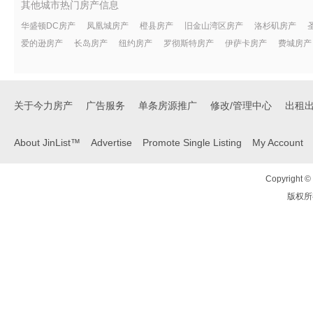
其他城市热门房产信息
华盛顿DC房产
凤凰城房产
橙县房产
旧金山湾区房产
洛杉矶房产
爱的逊房产
长岛房产
纽约房产
罗彻斯特房产
伊萨卡房产
费城房产
关于今力房产
广告服务
单条房源推广
修改/管理中心
出租
About JinList™
Advertise
Promote Single Listing
My Account
Copyright © 
版权所