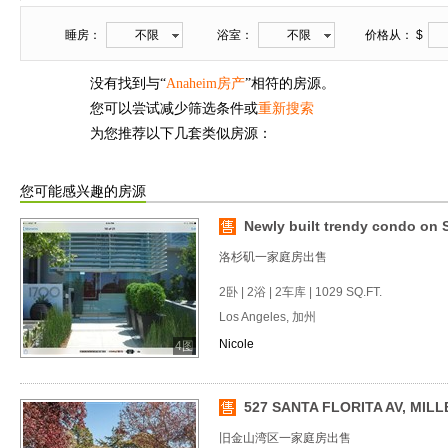
睡房：
不限
浴室：
不限
价格从： $
没有找到与“
Anaheim房产
”相符的房源。
您可以尝试减少筛选条件或
重新搜索
为您推荐以下几套类似房源：
您可能感兴趣的房源
Newly built trendy condo on S
洛杉矶一家庭房出售
2卧 | 2浴 | 2车库 | 1029 SQ.FT.
Los Angeles, 加州
Nicole
4图
527 SANTA FLORITA AV, MILL
旧金山湾区一家庭房出售