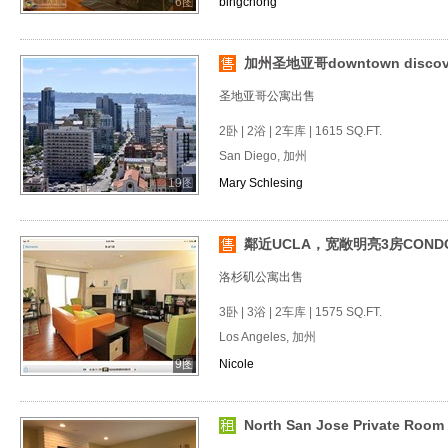
6图
bingchong
加州圣地亚哥downtown disco
圣地亚哥公寓出售
2卧 | 2浴 | 2车库 | 1615 SQ.FT.
San Diego, 加州
19图
Mary Schlesing
鄰近UCLA，宽敞明亮3房COND
洛杉矶公寓出售
3卧 | 3浴 | 2车库 | 1575 SQ.FT.
Los Angeles, 加州
9图
Nicole
North San Jose Private Room w