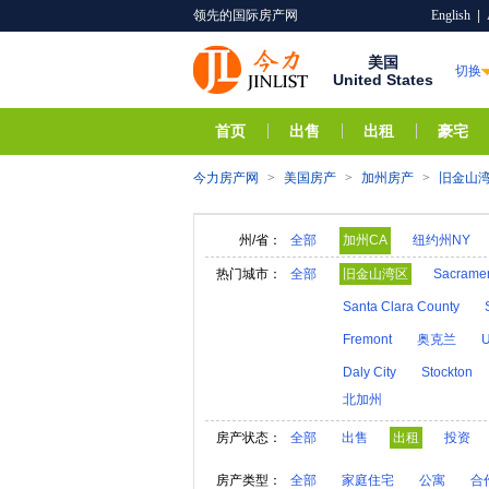
领先的国际房产网
English
|
美国
切换
United States
首页
出售
出租
豪宅
今力房产网
>
美国房产
>
加州房产
>
旧金山
州/省：
全部
加州CA
纽约州NY
阿拉巴马AL
夏威夷HI
热门城市：
全部
旧金山湾区
Sacrame
亚利桑那AZ
阿肯色A
Santa Clara County
内华达NV
新汉普郡N
Fremont
奥克兰
U
奥克拉荷马OK
俄勒冈
Daly City
Stockton
北加州
维莫特VT
弗吉尼亚V
房产状态：
全部
出售
出租
投资
房产类型：
全部
家庭住宅
公寓
合