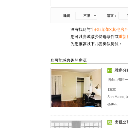
睡房：
不限
浴室：
没有找到与“
旧金山湾区其他房
您可以尝试减少筛选条件或
重新
为您推荐以下几套类似房源：
您可能感兴趣的房源
雅房分
旧金山湾区一
1车库
San Mateo,
2图
余先生
出租公