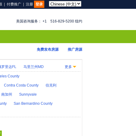
源
|
付费推广
|
注册
登录
美国咨询服务： +1 516-829-5200 纽约
免费发布房源
推广房源
佛罗里达FL
马里兰州MD
更多
KY
路易斯安那LA
缅因州ME
eles County
大纳MT
内布拉斯加州NE
Contra Costa County
伯克利
D
俄亥俄州OH
南加州
Sunnyvale
华盛顿 D.C.
犹他州UT
unty
San Bernardino County
产