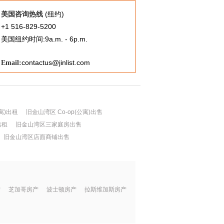
(纽约)
美国咨询热线
+1 516-829-5200
美国纽约时间:9a.m. - 6p.m.
contactus@jinlist.com
Email:
寓)出租
旧金山湾区 Co-op(公寓)出售
出租
旧金山湾区三家庭房出售
旧金山湾区店面商铺出售
产
芝加哥房产
波士顿房产
拉斯维加斯房产