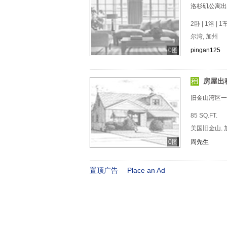
洛杉矶公寓出
2卧 | 1浴 | 
尔湾, 加州
0图
pingan125
房屋出
旧金山湾区一
85 SQ.FT.
美国旧金山, 
0图
周先生
置顶广告
Place an Ad