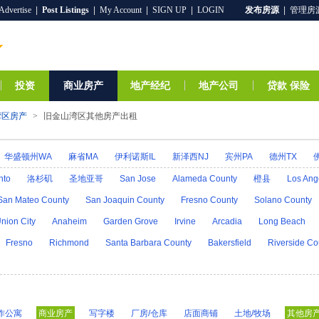
Advertise
|
Post Listings
|
My Account
|
SIGN UP
|
LOGIN
发布房源
|
管理房
投资
商业房产
地产经纪
地产公司
贷款 保险
湾区房产
>
旧金山湾区其他房产出租
华盛顿州WA
麻省MA
伊利诺斯IL
新泽西NJ
宾州PA
德州TX
爱达荷ID
阿拉斯加AK
印第安那IN
爱荷华IA
堪萨斯KS
肯塔基
nto
洛杉矶
圣地亚哥
San Jose
Alameda County
橙县
Los Ang
R
密歇根MI
明尼苏达MN
密西西比MS
乔治亚GA
密苏里MO
蒙
San Mateo County
San Joaquin County
Fresno County
Solano County
H
科罗拉多CO
新墨西哥NM
康州CT
北卡罗来纳州NC
北达科他N
nion City
Anaheim
Garden Grove
Irvine
Arcadia
Long Beach
州OR
特拉华DE
罗得岛RI
南卡罗来纳SC
南达科他SD
田纳西TN
Fresno
Richmond
Santa Barbara County
Bakersfield
Riverside Co
A
西弗吉尼亚WV
威斯康星WI
怀俄明州WY
作公寓
商业房产
写字楼
厂房/仓库
店面商铺
土地/牧场
其他房