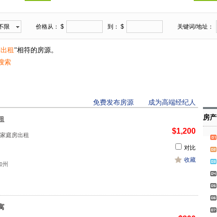
不限
价格从： $
到： $
关键词/地址：
产出租
”相符的房源。
搜索
免费发布房源
成为高端经纪人
房产
租
$1,200
家庭房出租
对比
收藏
 加州
寓