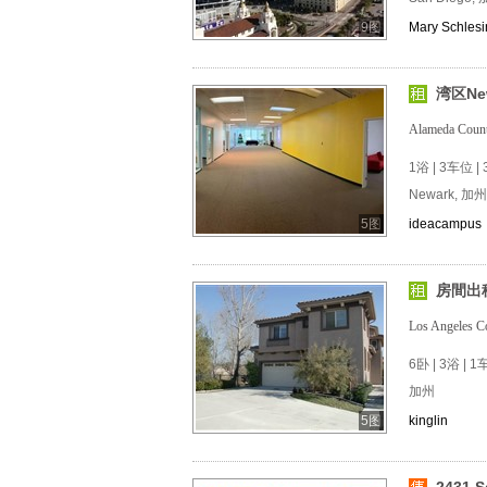
9图
Mary Schlesi
湾区Ne
Alameda C
1浴 | 3车位 | 
Newark, 加州
5图
ideacampus
房間出租 
Los Angele
6卧 | 3浴 | 
加州
5图
kinglin