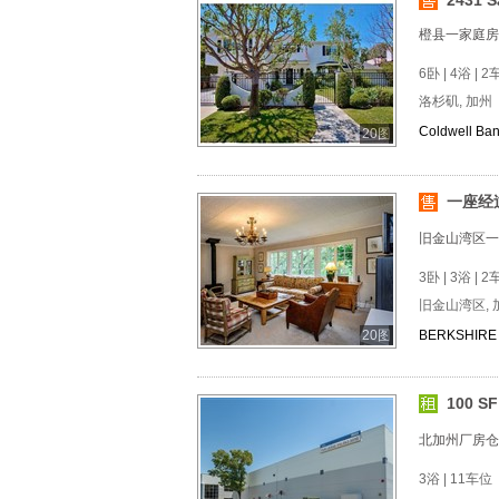
2431 S
橙县一家庭房
6卧 | 4浴 | 2
洛杉矶, 加州
Coldwell Ban
20图
一座经
旧金山湾区一
3卧 | 3浴 | 2
旧金山湾区, 
20图
BERKSHIRE 
100 S
北加州厂房仓
3浴 | 11车位