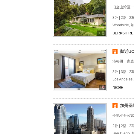
旧金山湾区一
3卧 | 2浴 | 2
Woodside, 
20图
BERKSHIRE 
鄰近UC
洛杉矶一家庭
3卧 | 3浴 | 2
Los Angeles
7图
Nicole
加州圣地
圣地亚哥公寓
2卧 | 2浴 | 2
San Diego,