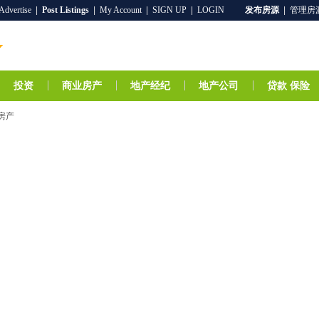
Advertise
|
Post Listings
|
My Account
|
SIGN UP
|
LOGIN
发布房源
|
管理房
投资
商业房产
地产经纪
地产公司
贷款 保险
on房产