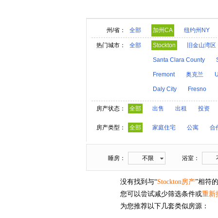
州/省：
全部
加州CA
纽约州NY
阿拉巴马AL
夏威夷HI
热门城市：
全部
Stockton
旧金山湾区
亚利桑那AZ
阿肯色A
Santa Clara County
内华达NV
新汉普郡N
Fremont
奥克兰
U
奥克拉荷马OK
俄勒冈
Daly City
Fresno
维莫特VT
弗吉尼亚V
房产状态：
全部
出售
出租
投资
房产类型：
全部
家庭住宅
公寓
合
睡房：
不限
浴室：
没有找到与“
Stockton房产
”相符
您可以尝试减少筛选条件或
重新
为您推荐以下几套类似房源：