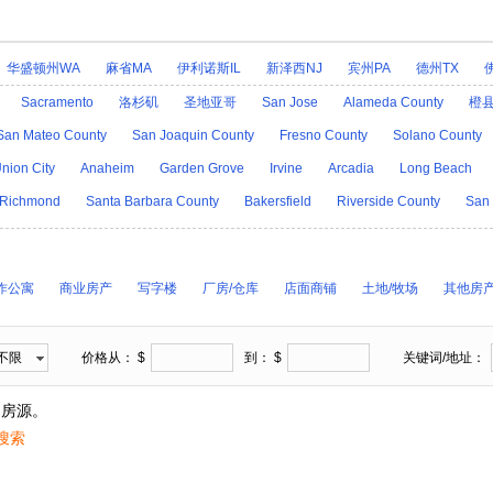
华盛顿州WA
麻省MA
伊利诺斯IL
新泽西NJ
宾州PA
德州TX
爱达荷ID
阿拉斯加AK
印第安那IN
爱荷华IA
堪萨斯KS
肯塔基
Sacramento
洛杉矶
圣地亚哥
San Jose
Alameda County
橙
R
密歇根MI
明尼苏达MN
密西西比MS
乔治亚GA
密苏里MO
蒙
San Mateo County
San Joaquin County
Fresno County
Solano County
H
科罗拉多CO
新墨西哥NM
康州CT
北卡罗来纳州NC
北达科他N
nion City
Anaheim
Garden Grove
Irvine
Arcadia
Long Beach
州OR
特拉华DE
罗得岛RI
南卡罗来纳SC
南达科他SD
田纳西TN
Richmond
Santa Barbara County
Bakersfield
Riverside County
San 
A
西弗吉尼亚WV
威斯康星WI
怀俄明州WY
作公寓
商业房产
写字楼
厂房/仓库
店面商铺
土地/牧场
其他房
不限
价格从： $
到： $
关键词/地址：
的房源。
搜索