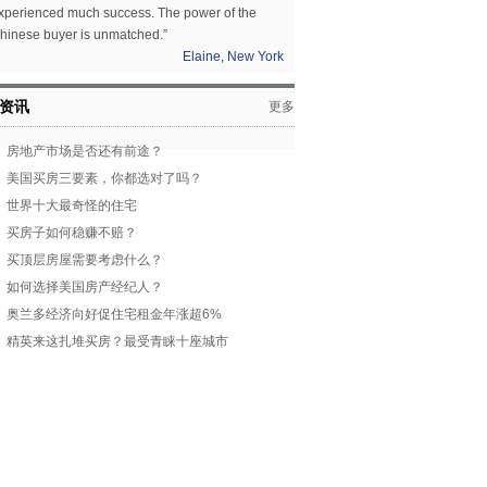
xperienced much success. The power of the
hinese buyer is unmatched.”
Elaine, New York
资讯
更多
房地产市场是否还有前途？
美国买房三要素，你都选对了吗？
世界十大最奇怪的住宅
买房子如何稳赚不赔？
买顶层房屋需要考虑什么？
如何选择美国房产经纪人？
奥兰多经济向好促住宅租金年涨超6%
精英来这扎堆买房？最受青睐十座城市