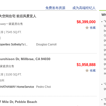
免费发布房源
成为高端经纪人
Wh
大空间住宅 前后风景宜人
“
$6,399,000
s County一家庭房出售
W
收藏
b
车库 | 7545 SQ.FT.
G
州
g
perties Sotheby''s I...
Douglas Carroll
c
g
s
urchison Dr, Millbrae, CA 94030
q
g
$1,958,888
家庭房出售
u
收藏
a
车库 | 3100 SQ.FT.
加州
“
HATHAWAY HomeService
Pedro Choi
g
“
7 Mile Dr, Pebble Beach
t