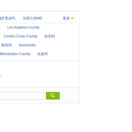
佛罗里达FL
马里兰州MD
更多
KY
路易斯安那LA
缅因州ME
县
Los Angeles County
大纳MT
内布拉斯加州NE
Contra Costa County
伯克利
D
俄亥俄州OH
南加州
Sunnyvale
华盛顿 D.C.
犹他州UT
Bernardino County
北加州
产