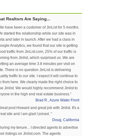
at Realtors Are Saying...
We have been a customer of JinList for 5 months.
e started the relationship while our site was in
eta and later in launch. After we had a class in
oogle Analytics, we found that our site is getting
ood traffic from JinList.com, 25% of our traffic is
oming from Jinlist, which surprised us. We are
etting an average time 3.8 minutes per visit on
ite. There is no question JinList is delivering
uality traffic to our site. I expect it will continue to
o from here. We clearly made the right choice to
se Jinlist. We would highly recommend Jinlist to
nyone in the high end real estate business.”
Brad R., Azure Water Front
Great post Howard and great job with Jinlist. It's a
reat site and I am glad I joined. ”
Doug, California
During my tenure... I directed agents to advertise
heir listings on Jinlist.com. The agents