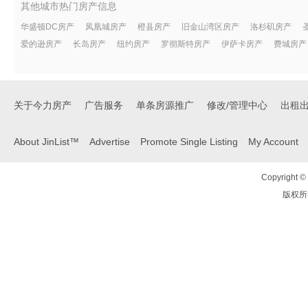
其他城市热门房产信息
华盛顿DC房产
凤凰城房产
橙县房产
旧金山湾区房产
洛杉矶房产
爱的逊房产
长岛房产
纽约房产
罗彻斯特房产
伊萨卡房产
费城房产
关于今力房产
广告服务
单条房源推广
修改/管理中心
出租
About JinList™
Advertise
Promote Single Listing
My Account
Copyright © 
版权所