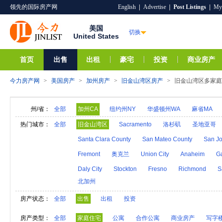
领先的国际房产网
English
|
Advertise
|
Post Listings
|
My
美国
切换
United States
首页
出售
出租
豪宅
投资
商业房产
今力房产网
>
美国房产
>
加州房产
>
旧金山湾区房产
>
旧金山湾区多家庭
州/省：
全部
加州CA
纽约州NY
华盛顿州WA
麻省MA
阿拉巴马AL
夏威夷HI
爱达荷ID
阿拉斯加A
热门城市：
全部
旧金山湾区
Sacramento
洛杉矶
圣地亚哥
亚利桑那AZ
阿肯色AR
密歇根MI
明尼苏达M
Santa Clara County
San Mateo County
San Jo
内华达NV
新汉普郡NH
科罗拉多CO
新墨西
Fremont
奥克兰
Union City
Anaheim
G
奥克拉荷马OK
俄勒冈州OR
特拉华DE
罗得
Daly City
Stockton
Fresno
Richmond
S
北加州
维莫特VT
弗吉尼亚VA
西弗吉尼亚WV
威斯
房产状态：
全部
出售
出租
投资
房产类型：
全部
家庭住宅
公寓
合作公寓
商业房产
写字