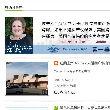
纽约州房产
紐約上州Rochester購物广场出
Monroe County店面商铺出售
150000 SQ.FT.
罗彻斯特, 纽约州
6图
Red Wing Plaza
皇后区单房出租 - 贝赛大单房出租