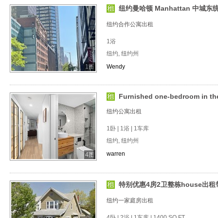
纽约曼哈顿 Manhattan 中城东
纽约合作公寓出租
1浴
纽约, 纽约州
1图
Wendy
Furnished one-bedroom in the 
纽约公寓出租
1卧 | 1浴 | 1车库
纽约, 纽约州
warren
4图
特别优惠4房2卫整栋house出租
纽约一家庭房出租
4卧 | 2浴 | 1车库 | 1400 SQ.FT.