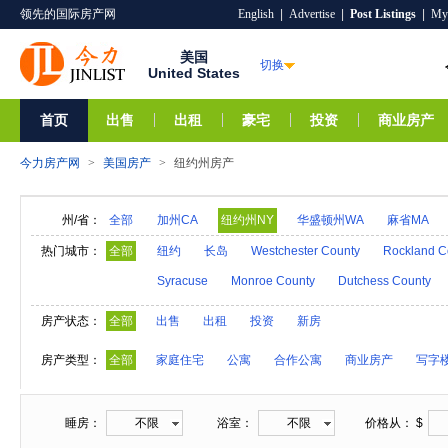
领先的国际房产网
English
|
Advertise
|
Post Listings
|
My
美国
切换
United States
首页
出售
出租
豪宅
投资
商业房产
今力房产网
>
美国房产
>
纽约州房产
州/省：
全部
加州CA
纽约州NY
华盛顿州WA
麻省MA
阿拉巴马AL
夏威夷HI
爱达荷ID
阿拉斯加A
热门城市：
全部
纽约
长岛
Westchester County
Rockland C
亚利桑那AZ
阿肯色AR
密歇根MI
明尼苏达M
Syracuse
Monroe County
Dutchess County
内华达NV
新汉普郡NH
科罗拉多CO
新墨西
房产状态：
全部
出售
出租
投资
新房
奥克拉荷马OK
俄勒冈州OR
特拉华DE
罗得
房产类型：
全部
家庭住宅
公寓
合作公寓
商业房产
写字
维莫特VT
弗吉尼亚VA
西弗吉尼亚WV
威斯
睡房：
不限
浴室：
不限
价格从： $