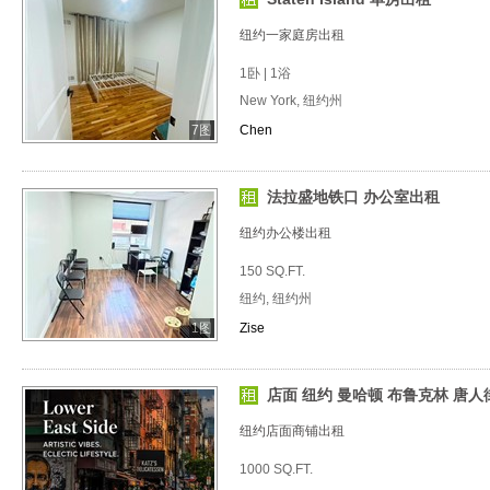
纽约一家庭房出租
1卧 | 1浴
New York, 纽约州
7图
Chen
法拉盛地铁口 办公室出租
纽约办公楼出租
150 SQ.FT.
纽约, 纽约州
1图
Zise
店面 纽约 曼哈顿 布鲁克林 唐人
纽约店面商铺出租
1000 SQ.FT.