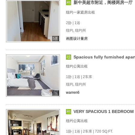
新中美超市附近，阁楼两房一厅（带
纽约一家庭房出租
2卧 | 1浴
纽约, 纽约州
5图
画图设计量房
Spacious fully furnished apa
纽约公寓出租
1卧 | 1浴 | 2车库
纽约, 纽约州
warren6
4图
VERY SPACIOUS 1 BEDROOM F
纽约公寓出租
1卧 | 1浴 | 2车库 | 720 SQ.FT.