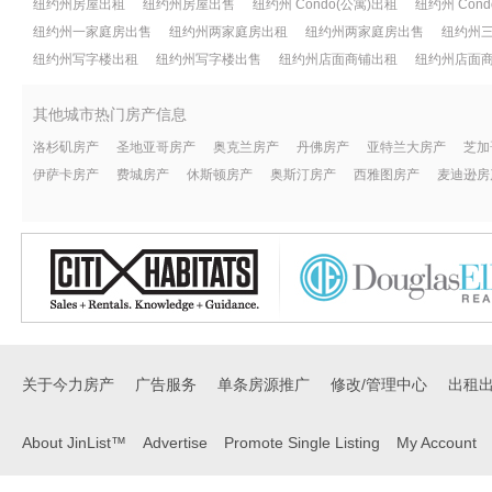
纽约州房屋出租
纽约州房屋出售
纽约州 Condo(公寓)出租
纽约州 Con
纽约州一家庭房出售
纽约州两家庭房出租
纽约州两家庭房出售
纽约州
纽约州写字楼出租
纽约州写字楼出售
纽约州店面商铺出租
纽约州店面
其他城市热门房产信息
洛杉矶房产
圣地亚哥房产
奥克兰房产
丹佛房产
亚特兰大房产
芝加
伊萨卡房产
费城房产
休斯顿房产
奥斯汀房产
西雅图房产
麦迪逊房
关于今力房产
广告服务
单条房源推广
修改/管理中心
出租
About JinList™
Advertise
Promote Single Listing
My Account