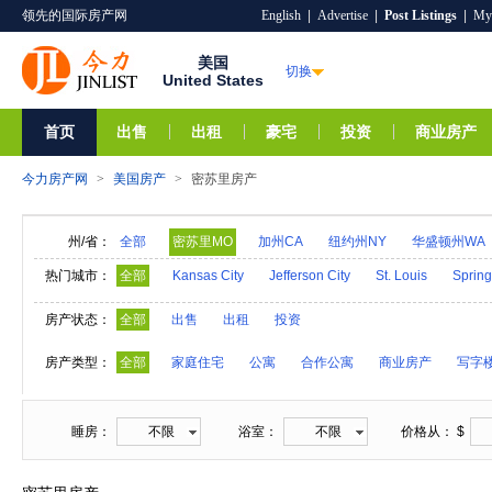
领先的国际房产网
English
|
Advertise
|
Post Listings
|
My
美国
切换
United States
首页
出售
出租
豪宅
投资
商业房产
今力房产网
>
美国房产
>
密苏里房产
州/省：
全部
密苏里MO
加州CA
纽约州NY
华盛顿州WA
马里兰州MD
阿拉巴马AL
夏威夷HI
爱达荷I
热门城市：
全部
Kansas City
Jefferson City
St. Louis
Spring
路易斯安那LA
缅因州ME
亚利桑那AZ
阿肯
房产状态：
全部
出售
出租
投资
内布拉斯加州NE
内华达NV
新汉普郡NH
科
房产类型：
全部
家庭住宅
公寓
合作公寓
商业房产
写字
俄亥俄州OH
奥克拉荷马OK
俄勒冈州OR
特
犹他州UT
维莫特VT
弗吉尼亚VA
西弗吉尼
睡房：
不限
浴室：
不限
价格从： $