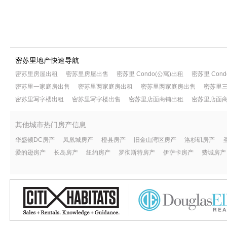
密苏里地产快速导航
密苏里房屋出租
密苏里房屋出售
密苏里 Condo(公寓)出租
密苏里 Con
密苏里一家庭房出售
密苏里两家庭房出租
密苏里两家庭房出售
密苏里
密苏里写字楼出租
密苏里写字楼出售
密苏里店面商铺出租
密苏里店面
其他城市热门房产信息
华盛顿DC房产
凤凰城房产
橙县房产
旧金山湾区房产
洛杉矶房产
爱的逊房产
长岛房产
纽约房产
罗彻斯特房产
伊萨卡房产
费城房产