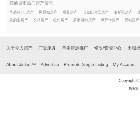
其他城市热门房产信息
华盛顿DC房产
凤凰城房产
橙县房产
旧金山湾区房产
洛杉矶房产
爱的逊房产
长岛房产
纽约房产
罗彻斯特房产
伊萨卡房产
费城房产
关于今力房产
广告服务
单条房源推广
修改/管理中心
出租
About JinList™
Advertise
Promote Single Listing
My Account
Copyright © 
版权所