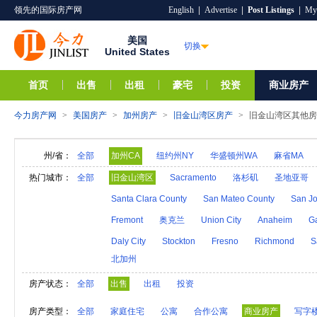
领先的国际房产网
English
|
Advertise
|
Post Listings
|
My
美国
切换
United States
首页
出售
出租
豪宅
投资
商业房产
今力房产网
>
美国房产
>
加州房产
>
旧金山湾区房产
>
旧金山湾区其他房
州/省：
全部
加州CA
纽约州NY
华盛顿州WA
麻省MA
阿拉巴马AL
夏威夷HI
爱达荷ID
阿拉斯加A
热门城市：
全部
旧金山湾区
Sacramento
洛杉矶
圣地亚哥
亚利桑那AZ
阿肯色AR
密歇根MI
明尼苏达M
Santa Clara County
San Mateo County
San Jo
内华达NV
新汉普郡NH
科罗拉多CO
新墨西
Fremont
奥克兰
Union City
Anaheim
G
奥克拉荷马OK
俄勒冈州OR
特拉华DE
罗得
Daly City
Stockton
Fresno
Richmond
S
北加州
维莫特VT
弗吉尼亚VA
西弗吉尼亚WV
威斯
房产状态：
全部
出售
出租
投资
房产类型：
全部
家庭住宅
公寓
合作公寓
商业房产
写字