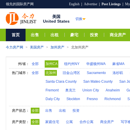
领先的国际房产网
English
|
Advertise
|
Post Listings
|
My
美国
切换
United States
首页
出售
出租
豪宅
投资
商业房产
今力房产网
>
美国房产
>
加州房产
>
北加州房产
州/省：
全部
加州CA
纽约州NY
华盛顿州WA
麻省MA
阿拉巴马AL
夏威夷HI
爱达荷ID
阿拉斯加A
热门城市：
全部
北加州
旧金山湾区
Sacramento
洛杉矶
亚利桑那AZ
阿肯色AR
密歇根MI
明尼苏达M
Santa Clara County
San Mateo County
San Jo
内华达NV
新汉普郡NH
科罗拉多CO
新墨西
Fremont
奥克兰
Union City
Anaheim
G
奥克拉荷马OK
俄勒冈州OR
特拉华DE
罗得
Daly City
Stockton
Fresno
Richmond
S
维莫特VT
弗吉尼亚VA
西弗吉尼亚WV
威斯
房产状态：
全部
出售
出租
投资
房产类型：
全部
家庭住宅
公寓
合作公寓
商业房产
写字