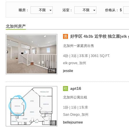
睡房：
不限
浴室：
不限
价格从： $
北加州房产
好学区 4b3b 近学校 独立屋(elk gr
北加州一家庭房出售
4卧 | 3浴 | 3车库 | 3061 SQ.FT.
elk grove, 加州
12图
jesslie
apt16
北加州公寓出租
1卧 | 1浴 | 1车库
San Diego, 加州
bellejournee
8图