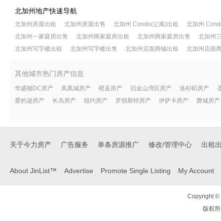
北加州地产快速导航
北加州房屋出租
北加州房屋出售
北加州 Condo(公寓)出租
北加州 Con
北加州一家庭房出售
北加州两家庭房出租
北加州两家庭房出售
北加州
北加州写字楼出租
北加州写字楼出售
北加州店面商铺出租
北加州店面
其他城市热门房产信息
华盛顿DC房产
凤凰城房产
橙县房产
旧金山湾区房产
洛杉矶房产
爱的逊房产
长岛房产
纽约房产
罗彻斯特房产
伊萨卡房产
费城房产
关于今力房产
广告服务
单条房源推广
修改/管理中心
出租
About JinList™
Advertise
Promote Single Listing
My Account
Copyright © 
版权所