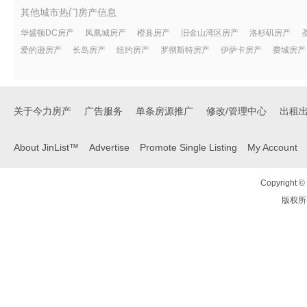
其他城市热门房产信息
华盛顿DC房产
凤凰城房产
橙县房产
旧金山湾区房产
洛杉矶房产
爱的逊房产
长岛房产
纽约房产
罗彻斯特房产
伊萨卡房产
费城房产
关于今力房产
广告服务
单条房源推广
修改/管理中心
出租
About JinList™
Advertise
Promote Single Listing
My Account
Copyright © 
版权所