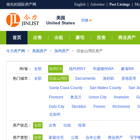
领先的国际房产网
English
|
Advertise
|
Post Listings
|
My
美国
切换
United States
首页
出售
出租
豪宅
投资
商业房产
今力房产网
>
美国房产
>
加州房产
>
旧金山湾区房产
州/省：
全部
加州CA
纽约州NY
华盛顿州WA
麻省MA
阿拉巴马AL
夏威夷HI
爱达荷ID
阿拉斯加A
热门城市：
全部
旧金山湾区
Sacramento
洛杉矶
圣地亚哥
亚利桑那AZ
阿肯色AR
密歇根MI
明尼苏达M
Santa Clara County
San Mateo County
San Jo
内华达NV
新汉普郡NH
科罗拉多CO
新墨西
Fremont
奥克兰
Union City
Anaheim
G
奥克拉荷马OK
俄勒冈州OR
特拉华DE
罗得
Daly City
Stockton
Fresno
Richmond
S
北加州
维莫特VT
弗吉尼亚VA
西弗吉尼亚WV
威斯
房产状态：
全部
出售
出租
投资
房产类型：
全部
家庭住宅
公寓
合作公寓
商业房产
写字