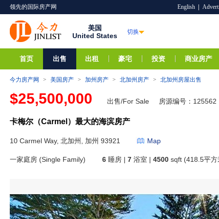
领先的国际房产网
English
|
Advert
美国
切换
United States
首页
出售
出租
豪宅
投资
商业房产
今力房产网
>
美国房产
>
加州房产
>
北加州房产
>
北加州房屋出售
$25,500,000
出售/For Sale
房源编号：125562
卡梅尔（Carmel）最大的海滨房产
10 Carmel Way, 北加州, 加州 93921
Map
一家庭房 (Single Family)
6
睡房 |
7
浴室 |
4500
sqft (418.5平