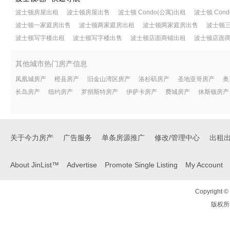
波士顿房屋出租
波士顿房屋出售
波士顿 Condo(公寓)出租
波士顿 Con
波士顿一家庭房出售
波士顿两家庭房出租
波士顿两家庭房出售
波士顿
波士顿写字楼出租
波士顿写字楼出售
波士顿店面商铺出租
波士顿店面
其他城市热门房产信息
凤凰城房产
橙县房产
旧金山湾区房产
洛杉矶房产
圣地亚哥房产
奥
长岛房产
纽约房产
罗彻斯特房产
伊萨卡房产
费城房产
休斯顿房产
关于今力房产
广告服务
单条房源推广
修改/管理中心
出租
About JinList™
Advertise
Promote Single Listing
My Account
Copyright © 
版权所