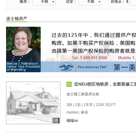
睡房：
不限
浴室：
不限
价格从： $
波士顿房产
近NEU校区地铁房，全新装修三
波士顿三家庭房出租
3卧 | 2浴 | 1车库 | 1200 SQ.FT.
malden, 麻省
0图
端端ou