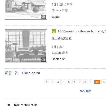
1卧 | 1浴 | 1车库
Quincy, 麻省
0图
Bguan
1300/month - House for rent, 5
波士顿公寓出租
1卧 | 1浴
Boston, 麻省
Jiantao Shi
0图
置顶广告
Place an Ad
上一页
3
4
5
6
7
8
9
10
11
发布房源
波士顿地产快速导航