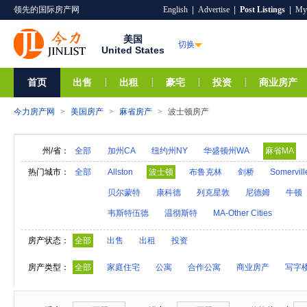
领先的国际房产网
English
|
Advertise
|
Post Listings
|
My
美国
切换
United States
首页
出售
出租
豪宅
投资
商业房产
今力房产网
>
美国房产
>
麻省房产
>
波士顿房产
州/省：
全部
加州CA
纽约州NY
华盛顿州WA
麻省MA
阿拉巴马AL
夏威夷HI
爱达荷ID
阿拉斯加A
热门城市：
全部
Allston
波士顿
布鲁克林
剑桥
Somervill
亚利桑那AZ
阿肯色AR
密歇根MI
明尼苏达M
贝尔蒙特
康科德
列克星敦
尼德姆
牛顿
内华达NV
新汉普郡NH
科罗拉多CO
新墨西
韦斯特伍德
温彻斯特
MA-Other Cities
奥克拉荷马OK
俄勒冈州OR
特拉华DE
罗得
房产状态：
全部
出售
出租
投资
维莫特VT
弗吉尼亚VA
西弗吉尼亚WV
威斯
房产类型：
全部
家庭住宅
公寓
合作公寓
商业房产
写字