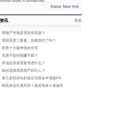
hinese buyer is unmatched.”
Elaine, New York
资讯
更多
房地产市场是否还有前途？
美国买房三要素，你都选对了吗？
世界十大最奇怪的住宅
买房子如何稳赚不赔？
买顶层房屋需要考虑什么？
如何选择美国房产经纪人？
奥兰多经济向好促住宅租金年涨超6%
精英来这扎堆买房？最受青睐十座城市