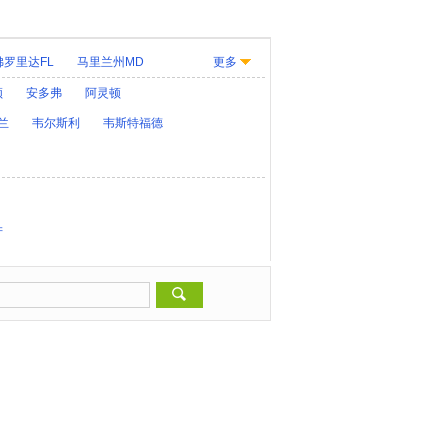
佛罗里达FL
马里兰州MD
更多
KY
路易斯安那LA
缅因州ME
顿
安多弗
阿灵顿
大纳MT
内布拉斯加州NE
兰
韦尔斯利
韦斯特福德
D
俄亥俄州OH
华盛顿 D.C.
犹他州UT
产