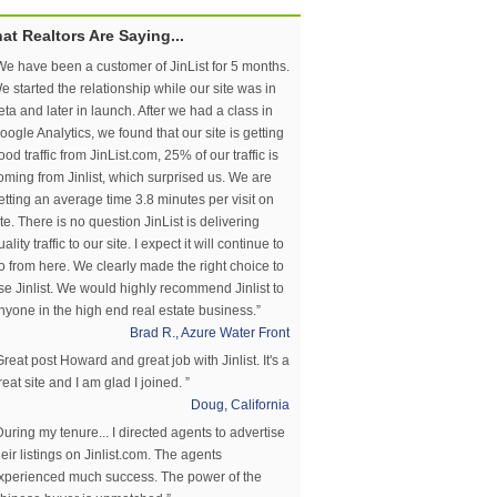
at Realtors Are Saying...
We have been a customer of JinList for 5 months.
e started the relationship while our site was in
eta and later in launch. After we had a class in
oogle Analytics, we found that our site is getting
ood traffic from JinList.com, 25% of our traffic is
oming from Jinlist, which surprised us. We are
etting an average time 3.8 minutes per visit on
ite. There is no question JinList is delivering
uality traffic to our site. I expect it will continue to
o from here. We clearly made the right choice to
se Jinlist. We would highly recommend Jinlist to
nyone in the high end real estate business.”
Brad R., Azure Water Front
Great post Howard and great job with Jinlist. It's a
reat site and I am glad I joined. ”
Doug, California
During my tenure... I directed agents to advertise
heir listings on Jinlist.com. The agents
xperienced much success. The power of the