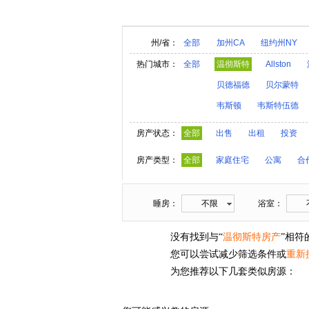
州/省：
全部
加州CA
纽约州NY
阿拉巴马AL
夏威夷HI
热门城市：
全部
温彻斯特
Allston
亚利桑那AZ
阿肯色A
贝德福德
贝尔蒙特
内华达NV
新汉普郡N
韦斯顿
韦斯特伍德
奥克拉荷马OK
俄勒冈
房产状态：
全部
出售
出租
投资
维莫特VT
弗吉尼亚V
房产类型：
全部
家庭住宅
公寓
合
睡房：
不限
浴室：
没有找到与“
温彻斯特房产
”相符
您可以尝试减少筛选条件或
重新
为您推荐以下几套类似房源：