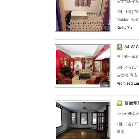
波士顿多家庭
2卧 | 1浴 | 70
Malden, 麻省
3图
Kathy Xu
34 W C
波士顿一家庭
5卧 | 4浴 | 1
波士顿, 麻省
Promised La
19图
富丽堂皇
Somerville
7卧 | 2浴 | 
麻省