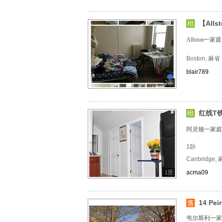
【All
Allston一
Boston, 麻省
blair789
2图
红线T铁
阿灵顿一家庭
1卧
Canbridge,
1图
acma09
14 Pei
韦尔斯利一家