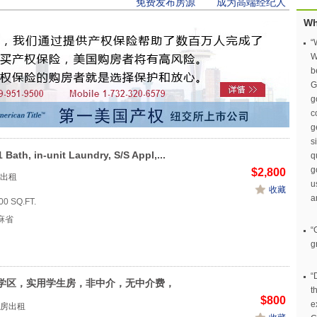
免费发布房源
成为高端经纪人
Wh
“
W
b
G
g
c
g
s
 Bath, in-unit Laundry, S/S Appl,...
q
g
$2,800
出租
u
收藏
a
00 SQ.FT.
 麻省
“
g
“
学区，实用学生房，非中介，无中介费，
t
$800
e
房出租