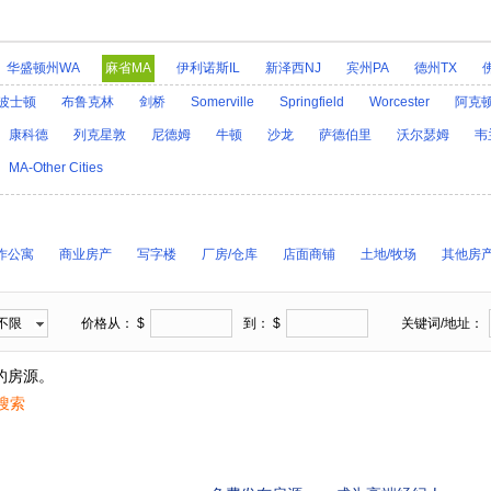
华盛顿州WA
麻省MA
伊利诺斯IL
新泽西NJ
宾州PA
德州TX
爱达荷ID
阿拉斯加AK
印第安那IN
爱荷华IA
堪萨斯KS
肯塔基
波士顿
布鲁克林
剑桥
Somerville
Springfield
Worcester
阿克
R
密歇根MI
明尼苏达MN
密西西比MS
乔治亚GA
密苏里MO
蒙
康科德
列克星敦
尼德姆
牛顿
沙龙
萨德伯里
沃尔瑟姆
韦
H
科罗拉多CO
新墨西哥NM
康州CT
北卡罗来纳州NC
北达科他N
MA-Other Cities
州OR
特拉华DE
罗得岛RI
南卡罗来纳SC
南达科他SD
田纳西TN
A
西弗吉尼亚WV
威斯康星WI
怀俄明州WY
作公寓
商业房产
写字楼
厂房/仓库
店面商铺
土地/牧场
其他房
不限
价格从： $
到： $
关键词/地址：
的房源。
搜索