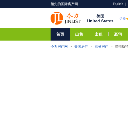
领先的国际房产网
English
|
美国
切换
United States
首页
出售
出租
豪宅
今力房产网
>
美国房产
>
麻省房产
>
温彻斯