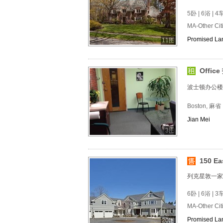
5卧 | 6浴 | 4
MA-Other Ci
Promised La
11图
Offic
波士顿办公楼
Boston, 麻省
Jian Mei
3图
150 Ea
列克星敦一家
6卧 | 6浴 | 3
MA-Other Ci
Promised La
20图