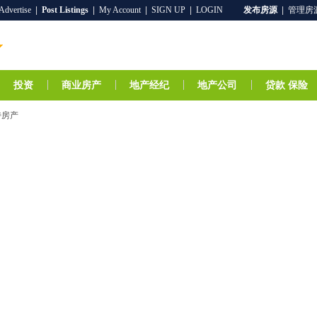
Advertise
|
Post Listings
|
My Account
|
SIGN UP
|
LOGIN
发布房源
|
管理房
投资
商业房产
地产经纪
地产公司
贷款 保险
特房产