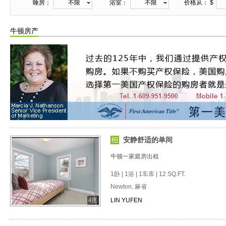
睡房：
不限
浴室：
不限
价格从： $
牛顿房产
安静舒适的单间
牛顿一家庭房出租
1卧 | 1浴 | 1车库 | 12 SQ.FT.
Newton, 麻省
4图
LIN YUFEN