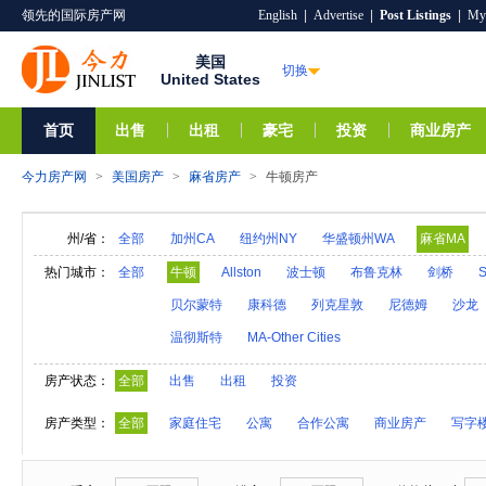
领先的国际房产网
English
|
Advertise
|
Post Listings
|
My
美国
切换
United States
首页
出售
出租
豪宅
投资
商业房产
今力房产网
>
美国房产
>
麻省房产
>
牛顿房产
州/省：
全部
加州CA
纽约州NY
华盛顿州WA
麻省MA
阿拉巴马AL
夏威夷HI
爱达荷ID
阿拉斯加A
热门城市：
全部
牛顿
Allston
波士顿
布鲁克林
剑桥
S
亚利桑那AZ
阿肯色AR
密歇根MI
明尼苏达M
贝尔蒙特
康科德
列克星敦
尼德姆
沙龙
内华达NV
新汉普郡NH
科罗拉多CO
新墨西
温彻斯特
MA-Other Cities
奥克拉荷马OK
俄勒冈州OR
特拉华DE
罗得
房产状态：
全部
出售
出租
投资
维莫特VT
弗吉尼亚VA
西弗吉尼亚WV
威斯
房产类型：
全部
家庭住宅
公寓
合作公寓
商业房产
写字