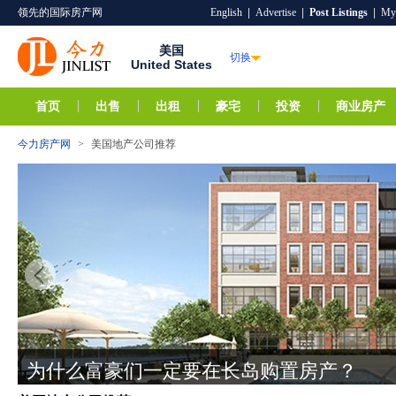
领先的国际房产网
English
|
Advertise
|
Post Listings
|
My
美国
切换
United States
首页
出售
出租
豪宅
投资
商业房产
今力房产网
>
美国地产公司推荐
特拉华州 新的投资热土