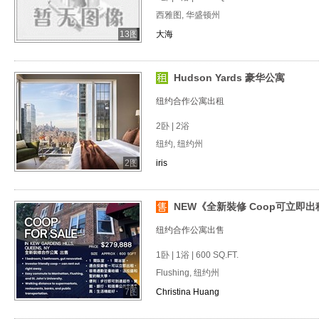
西雅图, 华盛顿州
13图
大海
Hudson Yards 豪华公寓
纽约合作公寓出租
2卧 | 2浴
纽约, 纽约州
2图
iris
NEW《全新裝修 Coop可立即出
纽约合作公寓出售
1卧 | 1浴 | 600 SQ.FT.
Flushing, 纽约州
7图
Christina Huang