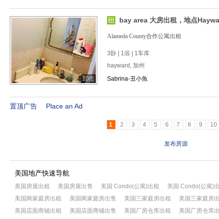
bay area 大房出租，地点Haywa
Alameda County合作公寓出租
3卧 | 1浴 | 1车库
hayward, 加州
10图
Sabrina-丑小魚
置顶广告
Place an Ad
1
2
3
4
5
6
7
8
9
10
发布房源
美国地产快速导航
美国房屋出租
美国房屋出售
美国 Condo(公寓)出租
美国 Condo(公寓)
美国两家庭房出租
美国两家庭房出售
美国三家庭房出租
美国三家庭房
美国店面商铺出租
美国店面商铺出售
美国厂房仓库出租
美国厂房仓库