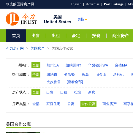
领先的国际房产网
English
|
Advertise
|
Post Listings
|
My
美国
切换
United States
首页
出售
出租
豪宅
投资
商业房产
今力房产网
>
美国房产
>
美国合作公寓
州/省：
全部
加州CA
纽约州NY
华盛顿州WA
麻省MA
阿拉巴马AL
夏威夷HI
爱达荷ID
阿拉斯加A
热门城市：
全部
纽约市
曼哈顿
长岛
旧金山
洛杉矶
火奴鲁鲁
[查看全部]
亚利桑那AZ
阿肯色AR
密歇根MI
明尼苏达M
内华达NV
新汉普郡NH
科罗拉多CO
新墨西
房产状态：
全部
出售
出租
投资
新房
奥克拉荷马OK
俄勒冈州OR
特拉华DE
罗得
房产类型：
全部
家庭住宅
公寓
合作公寓
商业房产
写字
维莫特VT
弗吉尼亚VA
西弗吉尼亚WV
威斯
美国合作公寓