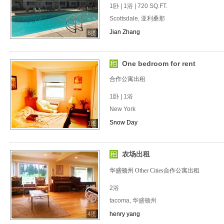
1卧 | 1浴 | 720 SQ.FT.
Scottsdale, 亚利桑那
Jian Zhang
8图
One bedroom for rent
合作公寓出租
1卧 | 1浴
New York
Snow Day
1图
农场出租
华盛顿州 Other Cities合作公寓出租
2浴
tacoma, 华盛顿州
4图
henry yang