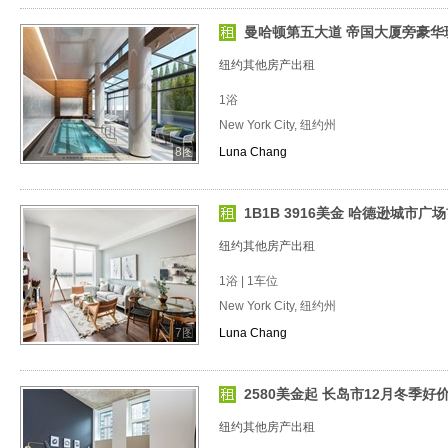
曼哈顿第五大道 帝国大厦旁豪华
纽约其他房产出租
1浴
New York City, 纽约州
8图
Luna Chang
1B1B 3916美金 哈德逊城市广场
纽约其他房产出租
1浴 | 1车位
New York City, 纽约州
7图
Luna Chang
2580美金起 长岛市12月冬季好
纽约其他房产出租