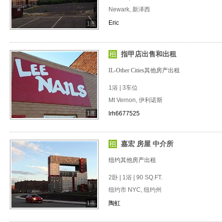
Newark, 新泽西
Eric
1图
指甲店出售和出租
IL-Other Cities其他房产出租
1浴 | 3车位
Mt Vernon, 伊利诺斯
1图
lrh6677525
嘉宏 房屋 中介所
纽约其他房产出租
2卧 | 1浴 | 90 SQ.FT.
纽约市 NYC, 纽约州
1图
陶虹