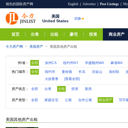
领先的国际房产网
English
|
Advertise
|
Post Listings
|
My
美国
切换
United States
首页
出售
出租
豪宅
投资
商业房产
今力房产网
>
美国房产
>
美国其他房产出租
州/省：
全部
加州CA
纽约州NY
华盛顿州WA
麻省MA
阿拉巴马AL
夏威夷HI
爱达荷ID
阿拉斯加A
热门城市：
全部
纽约市
曼哈顿
长岛
旧金山
洛杉矶
火奴鲁鲁
[查看全部]
亚利桑那AZ
阿肯色AR
密歇根MI
明尼苏达M
内华达NV
新汉普郡NH
科罗拉多CO
新墨西
房产状态：
全部
出售
出租
投资
新房
奥克拉荷马OK
俄勒冈州OR
特拉华DE
罗得
房产类型：
全部
家庭住宅
公寓
合作公寓
商业房产
写字
维莫特VT
弗吉尼亚VA
西弗吉尼亚WV
威斯
美国其他房产出租