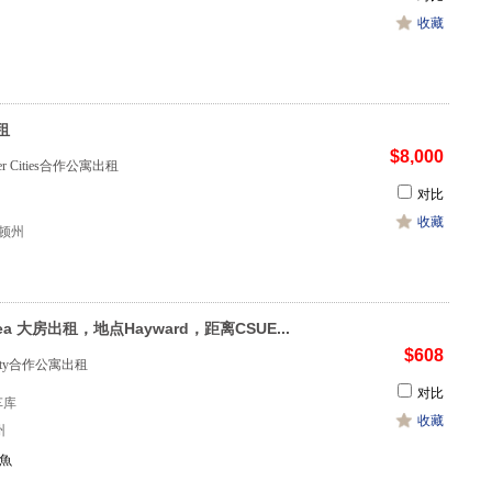
收藏
租
$8,000
r Cities合作公寓出租
对比
收藏
盛顿州
area 大房出租，地点Hayward，距离CSUE...
$608
ounty合作公寓出租
对比
1车库
收藏
州
小魚