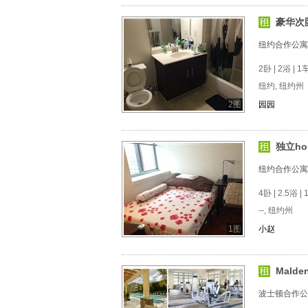
豪华次
纽约合作公寓
2卧 | 2浴 | 
纽约, 纽约州
2图
园园
独立h
纽约合作公寓
4卧 | 2.5浴 |
--, 纽约州
1图
小赵
Mal
波士顿合作公