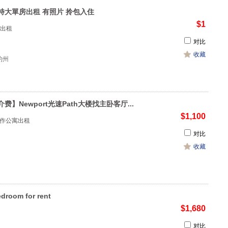
特大單房出租 有照片 拎包入住
$1
出租
对比
收藏
纽约州
费】Newport光速Path大楼找主卧客厅...
$1,100
dy合作公寓出租
对比
收藏
droom for rent
$1,680
对比