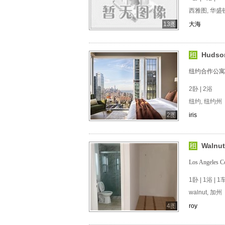
西雅图, 华盛
13图
大海
Hudso
纽约合作公寓
2卧 | 2浴
纽约, 纽约州
2图
iris
Waln
Los Angele
1卧 | 1浴 | 
walnut, 加州
4图
roy