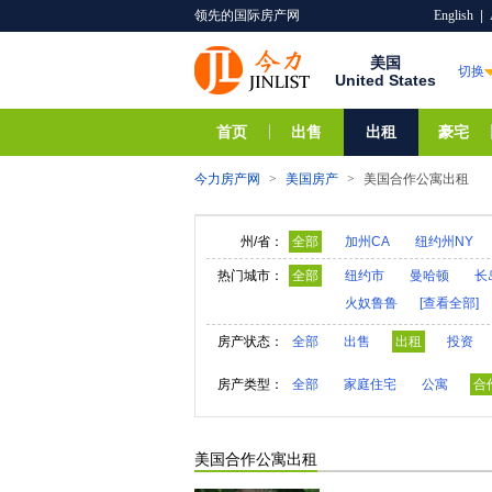
领先的国际房产网
English
|
美国
切换
United States
首页
出售
出租
豪宅
今力房产网
>
美国房产
>
美国合作公寓出租
州/省：
全部
加州CA
纽约州NY
阿拉巴马AL
夏威夷HI
热门城市：
全部
纽约市
曼哈顿
长
火奴鲁鲁
[查看全部]
亚利桑那AZ
阿肯色A
内华达NV
新汉普郡N
房产状态：
全部
出售
出租
投资
奥克拉荷马OK
俄勒冈
房产类型：
全部
家庭住宅
公寓
合
维莫特VT
弗吉尼亚V
美国合作公寓出租