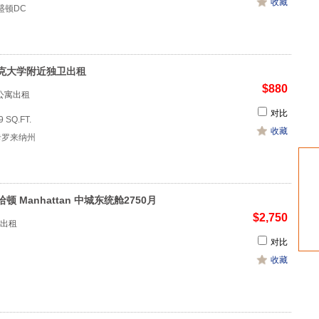
收藏
 华盛顿DC
克大学附近独卫出租
$880
作公寓出租
对比
9 SQ.FT.
收藏
北卡罗来纳州
顿 Manhattan 中城东统舱2750月
$2,750
出租
对比
收藏