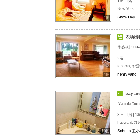
1卧 | 1浴
New York
Snow Day
1图
农场出
华盛顿州 Othe
2浴
tacoma, 华
4图
henry yang
bay 
Alameda C
3卧 | 1浴 | 
hayward, 加
10图
Sabrina-丑