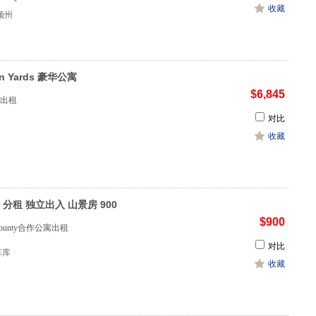
收藏
顿州
n Yards 豪华公寓
$6,845
出租
对比
收藏
ut 分租 独立出入 山景房 900
$900
s County合作公寓出租
对比
1车库
收藏