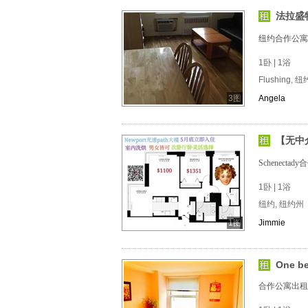
法拉盛
纽约合作公寓
1卧 | 1浴
Flushing, 
3图
Angela
【无中介
Schenecta
1卧 | 1浴
纽约, 纽约州
1图
Jimmie
One be
合作公寓出租