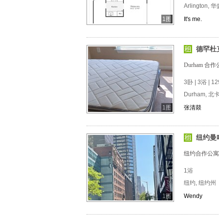
Arlington,
1图
It's me.
德罕杜
Durham 合
3卧 | 3浴 | 12
Durham, 
1图
张清燚
纽约曼哈
纽约合作公寓
1浴
纽约, 纽约州
1图
Wendy