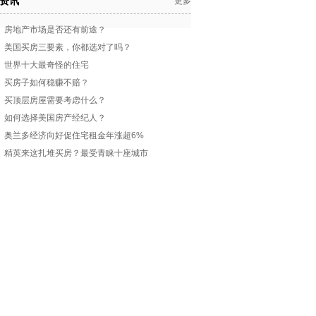
资讯
更多
房地产市场是否还有前途？
美国买房三要素，你都选对了吗？
世界十大最奇怪的住宅
买房子如何稳赚不赔？
买顶层房屋需要考虑什么？
如何选择美国房产经纪人？
奥兰多经济向好促住宅租金年涨超6%
精英来这扎堆买房？最受青睐十座城市