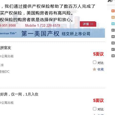
房产
域拼室友
$面议
作公寓出租
对比
1车库
收藏
 华盛顿DC
价好房，仅一间，1月入住
$面议
作公寓出租
对比