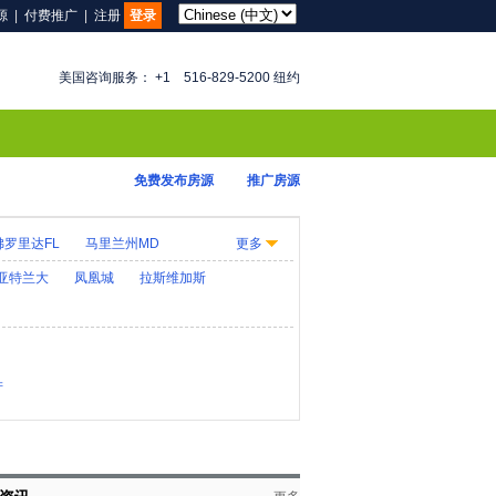
源
|
付费推广
|
注册
登录
美国咨询服务： +1 516-829-5200 纽约
免费发布房源
推广房源
佛罗里达FL
马里兰州MD
更多
KY
路易斯安那LA
缅因州ME
亚特兰大
凤凰城
拉斯维加斯
大纳MT
内布拉斯加州NE
D
俄亥俄州OH
华盛顿 D.C.
犹他州UT
产