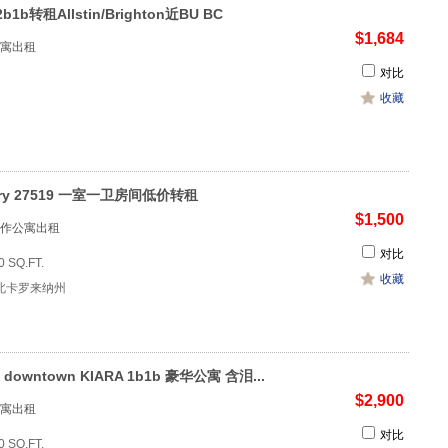
1b转租Allstin/Brighton近BU BC
$1,684
寓出租
对比
收藏
ry 27519 一室一卫房间低价转租
$1,500
作公寓出租
对比
0 SQ.FT.
收藏
 北卡罗来纳州
le downtown KIARA 1b1b 豪华公寓 含泪...
$2,900
寓出租
对比
0 SQ.FT.