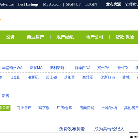
Advertise
|
Post Listings
|
My Account
|
SIGN UP
|
LOGIN
发布房源
|
管理房
投资
商业房产
地产经纪
地产公司
贷款 保险
华盛顿州WA
麻省MA
伊利诺斯IL
新泽西NJ
宾州PA
德州TX
爱达荷ID
阿拉斯加AK
印第安那IN
爱荷华IA
堪萨斯KS
肯塔基
岛
旧金山
洛杉矶
波士顿
芝加哥
西雅图
休斯顿市
费城
R
密歇根MI
明尼苏达MN
密西西比MS
乔治亚GA
密苏里MO
蒙
H
科罗拉多CO
新墨西哥NM
康州CT
北卡罗来纳州NC
北达科他N
新房
州OR
特拉华DE
罗得岛RI
南卡罗来纳SC
南达科他SD
田纳西TN
作公寓
商业房产
写字楼
厂房/仓库
店面商铺
土地/牧场
其他房
A
西弗吉尼亚WV
威斯康星WI
怀俄明州WY
免费发布房源
成为高端经纪人