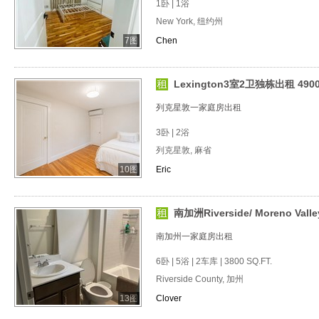
1卧 | 1浴
New York, 纽约州
7图
Chen
Lexington3室2卫独栋出租 490
列克星敦一家庭房出租
3卧 | 2浴
列克星敦, 麻省
10图
Eric
南加洲Riverside/ Moreno Valley/
南加州一家庭房出租
6卧 | 5浴 | 2车库 | 3800 SQ.FT.
Riverside County, 加州
13图
Clover