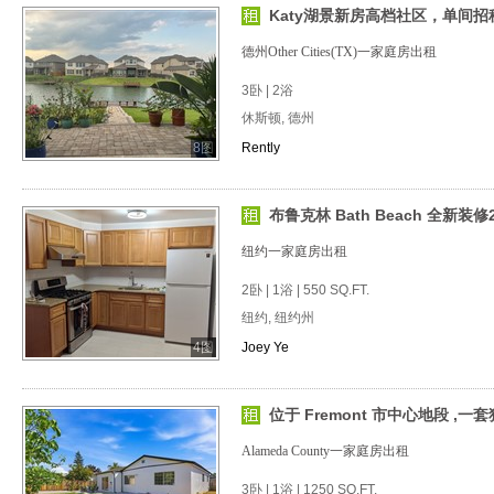
Katy湖景新房高档社区，单间招
德州Other Cities(TX)一家庭房出租
3卧 | 2浴
休斯顿, 德州
8图
Rently
布鲁克林 Bath Beach 全新装修2
纽约一家庭房出租
2卧 | 1浴 | 550 SQ.FT.
纽约, 纽约州
4图
Joey Ye
位于 Fremont 市中心地段 ,一套独立
Alameda County一家庭房出租
3卧 | 1浴 | 1250 SQ.FT.