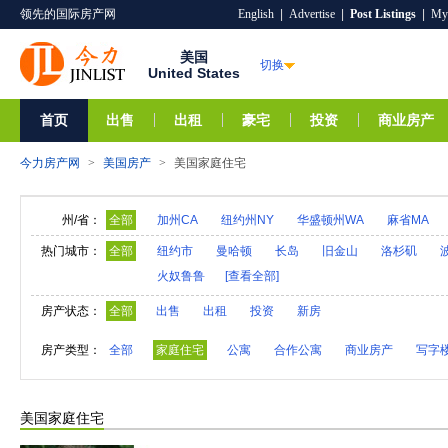
领先的国际房产网
English
|
Advertise
|
Post Listings
|
My
美国
切换
United States
首页
出售
出租
豪宅
投资
商业房产
今力房产网
>
美国房产
>
美国家庭住宅
州/省：
全部
加州CA
纽约州NY
华盛顿州WA
麻省MA
阿拉巴马AL
夏威夷HI
爱达荷ID
阿拉斯加A
热门城市：
全部
纽约市
曼哈顿
长岛
旧金山
洛杉矶
火奴鲁鲁
[查看全部]
亚利桑那AZ
阿肯色AR
密歇根MI
明尼苏达M
内华达NV
新汉普郡NH
科罗拉多CO
新墨西
房产状态：
全部
出售
出租
投资
新房
奥克拉荷马OK
俄勒冈州OR
特拉华DE
罗得
房产类型：
全部
家庭住宅
公寓
合作公寓
商业房产
写字
维莫特VT
弗吉尼亚VA
西弗吉尼亚WV
威斯
美国家庭住宅