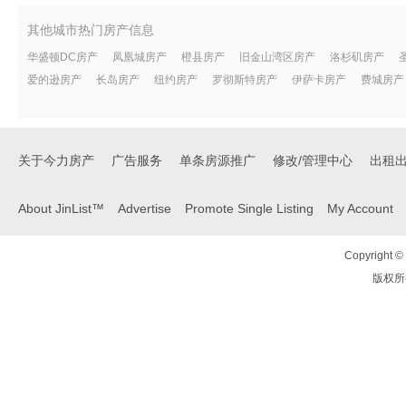
其他城市热门房产信息
华盛顿DC房产
凤凰城房产
橙县房产
旧金山湾区房产
洛杉矶房产
爱的逊房产
长岛房产
纽约房产
罗彻斯特房产
伊萨卡房产
费城房产
关于今力房产
广告服务
单条房源推广
修改/管理中心
出租
About JinList™
Advertise
Promote Single Listing
My Account
Copyright © 
版权所