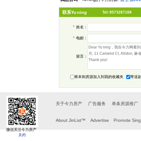
联系Yu ning
Tel: 8573287168
*
姓名：
*
电邮：
留言：
将本则房源加入到我的收藏夹
寄送
关于今力房产
广告服务
单条房源推广
About JinList™
Advertise
Promote Singl
微信关注今力房产
关闭