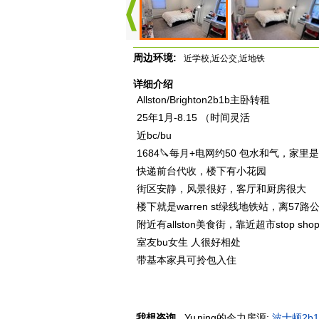
周边环境:
近学校,近公交,近地铁
详细介绍
Allston/Brighton2b1b主卧转租
25年1月-8.15 （时间灵活
近bc/bu
1684🔪每月+电网约50 包水和气，家里是
快递前台代收，楼下有小花园
街区安静，风景很好，客厅和厨房很大
楼下就是warren st绿线地铁站，离57路公交
附近有allston美食街，靠近超市stop shop，
室友bu女生 人很好相处
带基本家具可拎包入住
我想咨询
Yu ning
的今力房源:
波士顿2b1b转