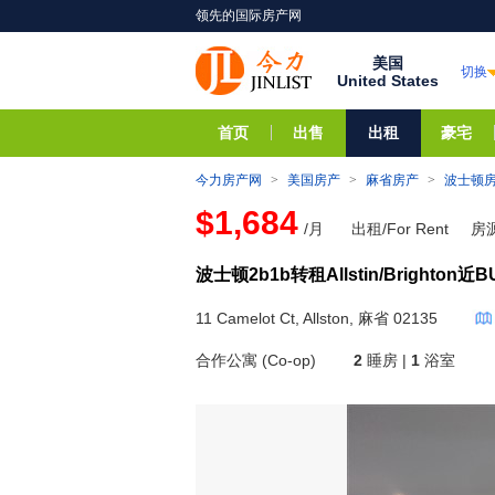
领先的国际房产网
美国
切换
United States
首页
出售
出租
豪宅
今力房产网
>
美国房产
>
麻省房产
>
波士顿
$1,684
/月
出租/For Rent
房源
波士顿2b1b转租Allstin/Brighton近B
11 Camelot Ct, Allston, 麻省 02135
合作公寓 (Co-op)
2
睡房 |
1
浴室