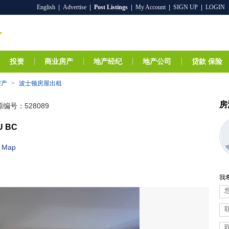
English
|
Advertise
|
Post Listings
|
My Account
|
SIGN UP
|
LOGIN
投资
商业房产
地产经纪
地产公司
贷款 保险
房产
>
波士顿房屋出租
房
编号：528089
U BC
Map
我