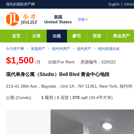
领先的国际房产网
English
|
Advert
美国
切换
United States
首页
出售
出租
豪宅
投资
商业房产
今力房产网
>
美国房产
>
纽约州房产
>
纽约房产
>
纽约房屋出租
$1,500
/月
出租/For Rent
房源编号：528322
现代单身公寓（Studio）Bell Blvd 黄金中心地段
213-41 38th Ave，Bayside，Unit 1A，NY 11361, New York, 纽约州 
公寓 (Condo)
1
睡房 |
1
浴室 |
370
sqft (34.4平方米)