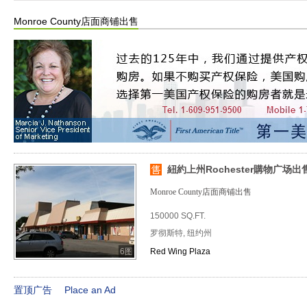
Monroe County店面商铺出售
紐約上州Rochester購物广场出
Monroe County店面商铺出售
150000 SQ.FT.
罗彻斯特, 纽约州
6图
Red Wing Plaza
置顶广告
Place an Ad