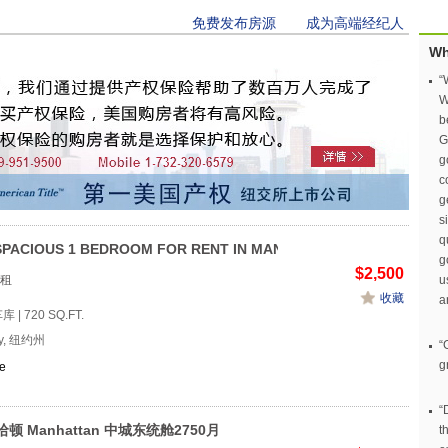
免费发布房源
成为高端经纪人
Wh
“
W
b
G
g
c
g
s
q
SPACIOUS 1 BEDROOM FOR RENT IN MAN...
g
$2,500
租
u
收藏
a
库 | 720 SQ.FT.
ty, 纽约州
“
g
e
“
顿 Manhattan 中城东统舱2750月
t