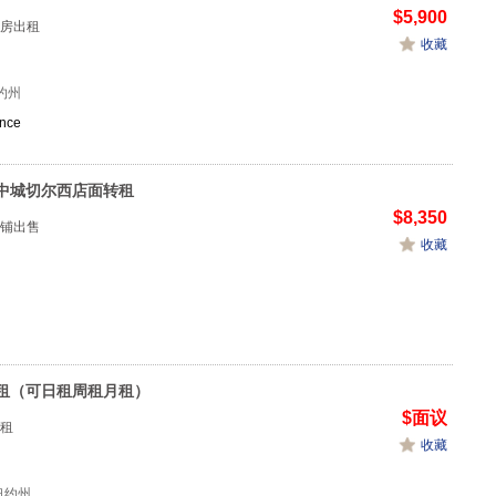
$5,900
房出租
收藏
纽约州
nce
中城切尔西店面转租
$8,350
铺出售
收藏
租（可日租周租月租）
$面议
租
收藏
 纽约州