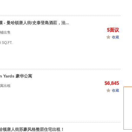
 - 曼哈頓唐人街/史泰登島酒莊，法...
$面议
铺出售
收藏
 SQ.FT.
n Yards 豪华公寓
$6,845
寓出租
收藏
哈顿唐人街苏豪风格整层住宅出租！