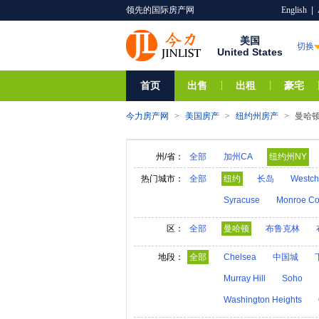
领先的国际房产网
English
|
美国
切换
United States
首页
出售
出租
豪宅
今力房产网
>
美国房产
>
纽约州房产
>
曼哈
州/省：
全部
加州CA
纽约州NY
阿拉巴马AL
夏威夷HI
热门城市：
全部
纽约
长岛
Westch
亚利桑那AZ
阿肯色A
Syracuse
Monroe Co
内华达NV
新汉普郡N
区：
全部
曼哈顿
布鲁克林
奥克拉荷马OK
俄勒冈
地段：
全部
Chelsea
中国城
维莫特VT
弗吉尼亚V
Murray Hill
Soho
Washington Heights