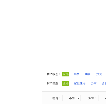
房产状态：
全部
出售
出租
投资
房产类型：
全部
家庭住宅
公寓
合
睡房：
不限
浴室：