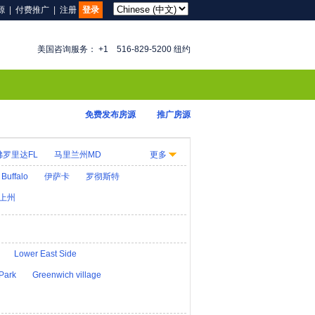
源
|
付费推广
|
注册
登录
美国咨询服务： +1 516-829-5200 纽约
免费发布房源
推广房源
佛罗里达FL
马里兰州MD
更多
KY
路易斯安那LA
缅因州ME
Buffalo
伊萨卡
罗彻斯特
大纳MT
内布拉斯加州NE
上州
D
俄亥俄州OH
华盛顿 D.C.
犹他州UT
Lower East Side
Park
Greenwich village