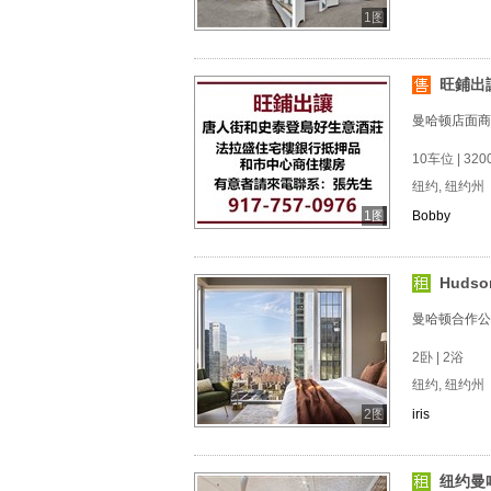
1图
旺鋪出讓
曼哈顿店面商
10车位 | 3200
纽约, 纽约州
1图
Bobby
Hudso
曼哈顿合作公
2卧 | 2浴
纽约, 纽约州
2图
iris
纽约曼