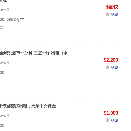
出租
$面议
房出租
收藏
库 | 289 SQ.FT.
纽约州
金城发超市一分钟 三室一厅 出租（水...
$2,200
房出租
收藏
1车库
新装修套房出租，无须中介佣金
$1,000
房出租
收藏
1车库