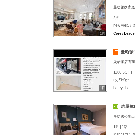
曼哈顿多家庭
2浴
new york, 
1图
Carey Leade
曼哈顿
曼哈顿店面商
1100 SQ.FT.
ny, 纽约州
1图
henry chen
房屋短
曼哈顿公寓出
1卧 | 1浴
Manhattan,