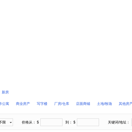
新房
作公寓
商业房产
写字楼
厂房/仓库
店面商铺
土地/牧场
其他房
不限
价格从： $
到： $
关键词/地址：