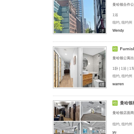
曼哈顿合作公
1浴
纽约, 纽约州
1图
Wendy
Furnis
曼哈顿公寓出
1卧 | 1浴 | 
纽约, 纽约州
warren
4图
曼哈顿
曼哈顿店面商
纽约, 纽约州
yu