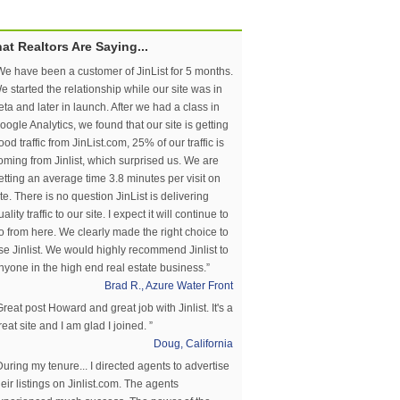
at Realtors Are Saying...
We have been a customer of JinList for 5 months.
e started the relationship while our site was in
eta and later in launch. After we had a class in
oogle Analytics, we found that our site is getting
ood traffic from JinList.com, 25% of our traffic is
oming from Jinlist, which surprised us. We are
etting an average time 3.8 minutes per visit on
ite. There is no question JinList is delivering
uality traffic to our site. I expect it will continue to
o from here. We clearly made the right choice to
se Jinlist. We would highly recommend Jinlist to
nyone in the high end real estate business.”
Brad R., Azure Water Front
Great post Howard and great job with Jinlist. It's a
reat site and I am glad I joined. ”
Doug, California
During my tenure... I directed agents to advertise
heir listings on Jinlist.com. The agents