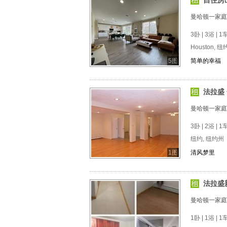
自住房
曼哈顿一家庭
3卧 | 3浴 | 1车
Houston, 
5图
简单的幸福
法拉盛 
曼哈顿一家庭
3卧 | 2浴 | 
纽约, 纽约州
1图
清风梦里
法拉盛
曼哈顿一家庭
1卧 | 1浴 | 