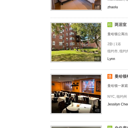
1图
zhaolu
两居室
曼哈顿公寓出
2卧 | 1浴
纽约市, 纽约
6图
Lynn
曼哈顿
曼哈顿一家庭
NYC, 纽约州
Jessilyn Che
4图