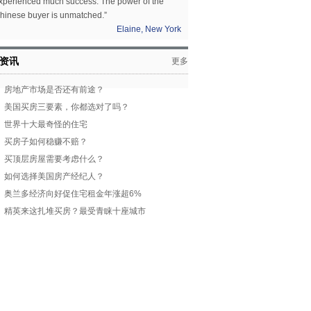
xperienced much success. The power of the
hinese buyer is unmatched.”
Elaine, New York
资讯
更多
房地产市场是否还有前途？
美国买房三要素，你都选对了吗？
世界十大最奇怪的住宅
买房子如何稳赚不赔？
买顶层房屋需要考虑什么？
如何选择美国房产经纪人？
奥兰多经济向好促住宅租金年涨超6%
精英来这扎堆买房？最受青睐十座城市