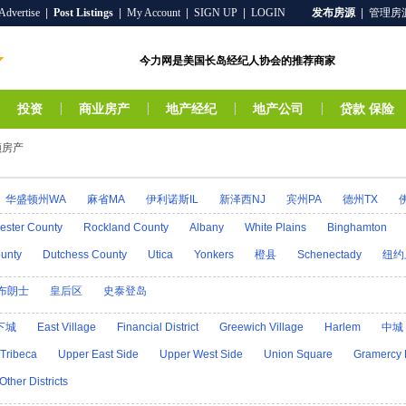
Advertise
|
Post Listings
|
My Account
|
SIGN UP
|
LOGIN
发布房源
|
管理房
今力网是美国长岛经纪人协会的推荐商家
投资
商业房产
地产经纪
地产公司
贷款 保险
顿房产
华盛顿州WA
麻省MA
伊利诺斯IL
新泽西NJ
宾州PA
德州TX
爱达荷ID
阿拉斯加AK
印第安那IN
爱荷华IA
堪萨斯KS
肯塔基
ester County
Rockland County
Albany
White Plains
Binghamton
R
密歇根MI
明尼苏达MN
密西西比MS
乔治亚GA
密苏里MO
蒙
unty
Dutchess County
Utica
Yonkers
橙县
Schenectady
纽约
H
科罗拉多CO
新墨西哥NM
康州CT
北卡罗来纳州NC
北达科他N
布朗士
皇后区
史泰登岛
州OR
特拉华DE
罗得岛RI
南卡罗来纳SC
南达科他SD
田纳西TN
下城
East Village
Financial District
Greewich Village
Harlem
中城
A
西弗吉尼亚WV
威斯康星WI
怀俄明州WY
Tribeca
Upper East Side
Upper West Side
Union Square
Gramercy 
Other Districts