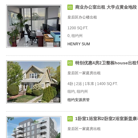
商业办公室出租 大学点黄金地段
皇后区办公楼出租
1200 SQ.FT.
0, 纽约州
1图
HENRY SUM
特别优惠4房2卫整栋house出租
皇后区一家庭房出租
4卧 | 2浴 | 1车库 | 1400 SQ.FT.
纽约, 纽约州
1图
纽约安源房管
1卧室1浴室和2卧室2浴室新盖康
皇后区一家庭房出租