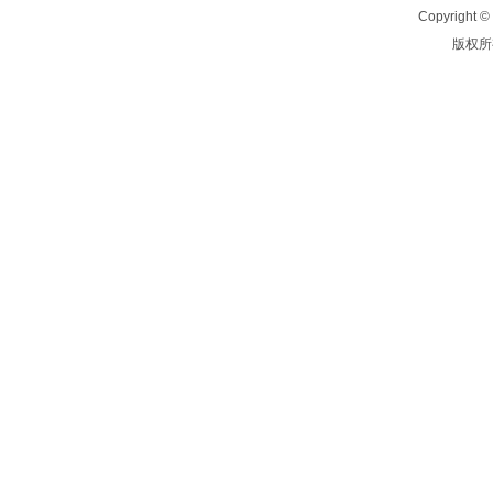
Copyright © 
版权所