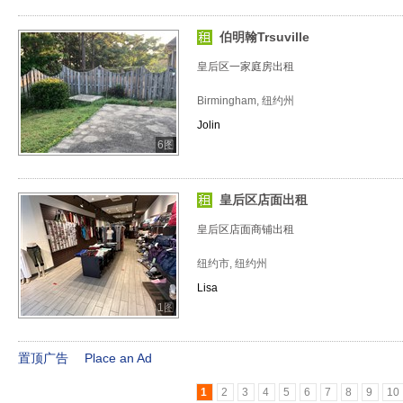
伯明翰Trsuville
皇后区一家庭房出租
Birmingham, 纽约州
Jolin
6图
皇后区店面出租
皇后区店面商铺出租
纽约市, 纽约州
Lisa
1图
置顶广告
Place an Ad
1
2
3
4
5
6
7
8
9
10