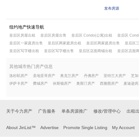
发布房源
纽约地产快速导航
皇后区房屋出租
皇后区房屋出售
皇后区 Condo(公寓)出租
皇后区 Con
皇后区一家庭房出售
皇后区两家庭房出租
皇后区两家庭房出售
皇后区
皇后区写字楼出租
皇后区写字楼出售
皇后区店面商铺出租
皇后区店面
其他城市热门房产信息
洛杉矶房产
圣地亚哥房产
奥克兰房产
丹佛房产
亚特兰大房产
芝加
伊萨卡房产
费城房产
休斯顿房产
奥斯汀房产
西雅图房产
麦迪逊房
关于今力房产
广告服务
单条房源推广
修改/管理中心
出租
About JinList™
Advertise
Promote Single Listing
My Account