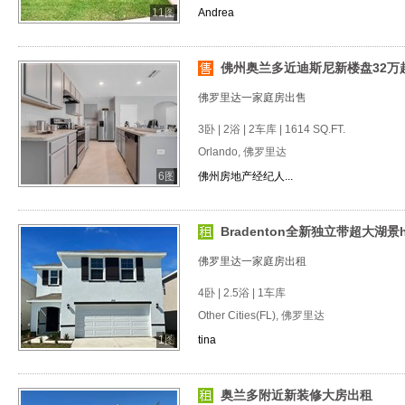
11图
Andrea
佛州奥兰多近迪斯尼新楼盘32万
佛罗里达一家庭房出售
3卧 | 2浴 | 2车库 | 1614 SQ.FT.
Orlando, 佛罗里达
6图
佛州房地产经纪人...
Bradenton全新独立带超大湖景
佛罗里达一家庭房出租
4卧 | 2.5浴 | 1车库
Other Cities(FL), 佛罗里达
1图
tina
奥兰多附近新装修大房出租