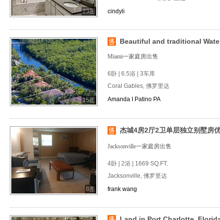
23图
cindyli
Beautiful and traditional Wat
Miami一家庭房出售
6卧 | 6.5浴 | 3车库
Coral Gables, 佛罗里达
Amanda I Patino PA
15图
杰城4房2厅2卫单层独立别墅房优
Jacksonville一家庭房出售
4卧 | 2浴 | 1669 SQ.FT.
Jacksonville, 佛罗里达
8图
frank wang
Land in Port Charlotte, Florid