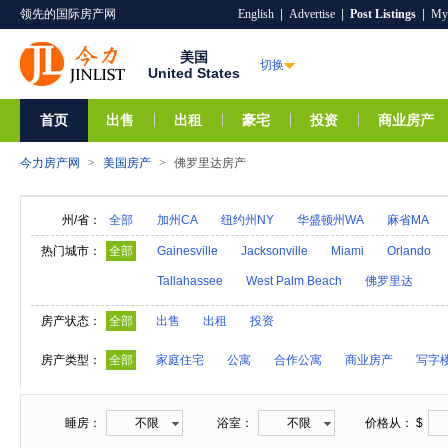
领先的国际房产网
English
|
Advertise
|
Post Listings
|
My
美国
切换
United States
首页
出售
出租
豪宅
投资
商业房产
今力房产网
>
美国房产
>
佛罗里达房产
州/省：
全部
加州CA
纽约州NY
华盛顿州WA
麻省MA
阿拉巴马AL
夏威夷HI
爱达荷ID
阿拉斯加A
热门城市：
全部
Gainesville
Jacksonville
Miami
Orlando
亚利桑那AZ
阿肯色AR
密歇根MI
明尼苏达M
Tallahassee
West Palm Beach
佛罗里达
内华达NV
新汉普郡NH
科罗拉多CO
新墨西
房产状态：
全部
出售
出租
投资
奥克拉荷马OK
俄勒冈州OR
特拉华DE
罗得
房产类型：
全部
家庭住宅
公寓
合作公寓
商业房产
写字
维莫特VT
弗吉尼亚VA
西弗吉尼亚WV
威斯
睡房：
不限
浴室：
不限
价格从： $