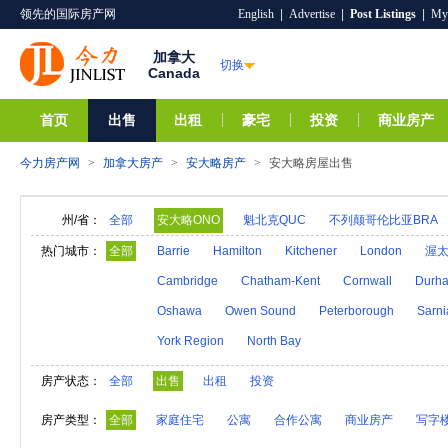
领先的国际房产网
English
|
Advertise
|
Post Listings
|
My
加拿大
切换
Canada
首页
出售
出租
豪宅
投资
商业房产
今力房产网
>
加拿大房产
>
安大略房产
>
安大略房屋出售
州/省：
全部
安大略ONO
魁北克QUC
不列颠哥伦比亚BRA
纽芬兰岛NED
新斯科舍NS
新不伦瑞克NB
热门城市：
全部
Barrie
Hamilton
Kitchener
London
渥
Cambridge
Chatham-Kent
Cornwall
Durh
Oshawa
Owen Sound
Peterborough
Sarni
York Region
North Bay
房产状态：
全部
出售
出租
投资
房产类型：
全部
家庭住宅
公寓
合作公寓
商业房产
写字