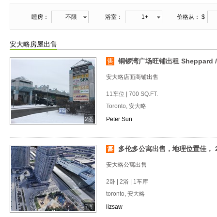
睡房：
不限
浴室：
1+
价格从： $
安大略房屋出售
铜锣湾广场旺铺出租 Sheppard /B
安大略店面商铺出售
11车位 | 700 SQ.FT.
Toronto, 安大略
2图
Peter Sun
多伦多公寓出售，地理位置佳， 
安大略公寓出售
2卧 | 2浴 | 1车库
toronto, 安大略
7图
lizsaw