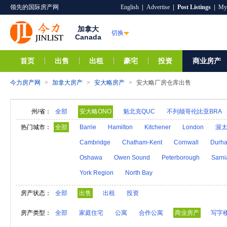
领先的国际房产网
English
|
Advertise
|
Post Listings
|
My
加拿大
切换
Canada
首页
出售
出租
豪宅
投资
商业房产
今力房产网
>
加拿大房产
>
安大略房产
>
安大略厂房仓库出售
州/省：
全部
安大略ONO
魁北克QUC
不列颠哥伦比亚BRA
纽芬兰岛NED
新斯科舍NS
新不伦瑞克NB
热门城市：
全部
Barrie
Hamilton
Kitchener
London
渥
Cambridge
Chatham-Kent
Cornwall
Durh
Oshawa
Owen Sound
Peterborough
Sarni
York Region
North Bay
房产状态：
全部
出售
出租
投资
房产类型：
全部
家庭住宅
公寓
合作公寓
商业房产
写字