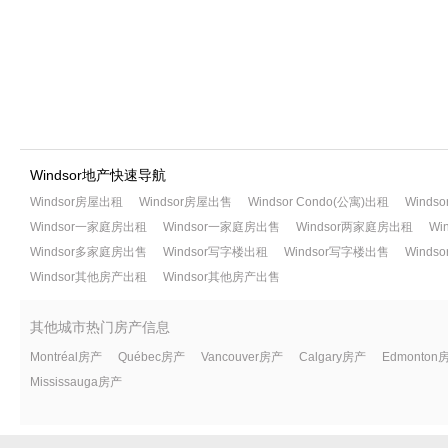
Windsor地产快速导航
Windsor房屋出租
Windsor房屋出售
Windsor Condo(公寓)出租
Winds
Windsor一家庭房出租
Windsor一家庭房出售
Windsor两家庭房出租
Wi
Windsor多家庭房出售
Windsor写字楼出租
Windsor写字楼出售
Wind
Windsor其他房产出租
Windsor其他房产出售
其他城市热门房产信息
Montréal房产
Québec房产
Vancouver房产
Calgary房产
Edmonton
Mississauga房产