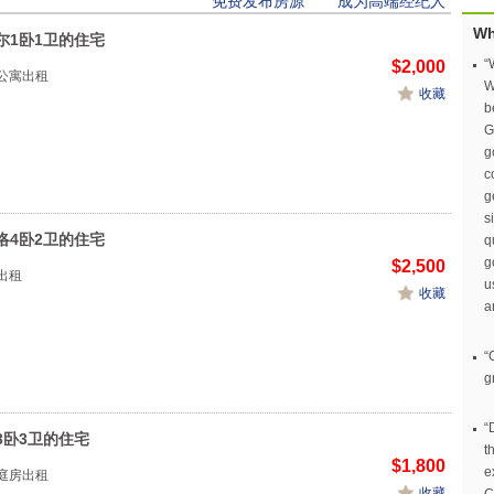
免费发布房源
成为高端经纪人
Wh
尔1卧1卫的住宅
“
$2,000
合作公寓出租
W
收藏
b
G
g
c
g
s
洛4卧2卫的住宅
q
g
$2,500
寓出租
u
收藏
a
“
g
“
3卧3卫的住宅
t
$1,800
e
一家庭房出租
收藏