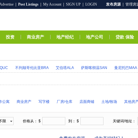
Advertise
|
Post Listings
|
My Account
|
SIGN UP
|
LOGIN
发布房源
|
管理房
投资
商业房产
地产经纪
地产公司
贷款 保险
QUC
不列颠哥伦比亚BRA
艾伯塔ALA
萨斯喀彻温SAN
曼尼托巴MAA
NS
新不伦瑞克NB
作公寓
商业房产
写字楼
厂房/仓库
店面商铺
土地/牧场
其他房
不限
价格从： $
到： $
关键词/地址：