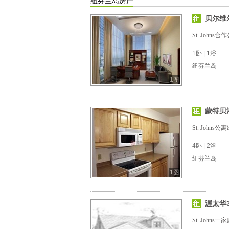
纽芬兰岛房产
贝尔维
St. Johns
1卧 | 1浴
纽芬兰岛
1图
蒙特贝
St. Johns公
4卧 | 2浴
纽芬兰岛
1图
渥太华
St. Johns