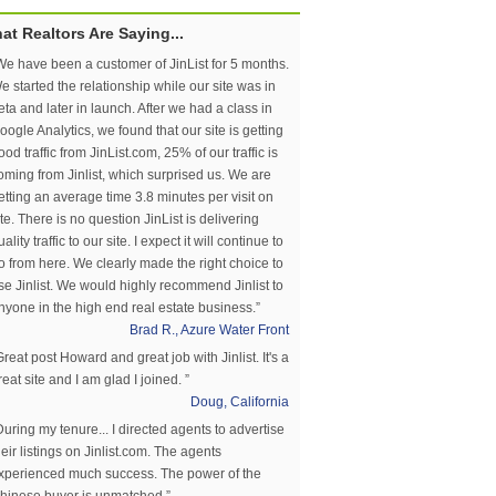
at Realtors Are Saying...
We have been a customer of JinList for 5 months.
e started the relationship while our site was in
eta and later in launch. After we had a class in
oogle Analytics, we found that our site is getting
ood traffic from JinList.com, 25% of our traffic is
oming from Jinlist, which surprised us. We are
etting an average time 3.8 minutes per visit on
ite. There is no question JinList is delivering
uality traffic to our site. I expect it will continue to
o from here. We clearly made the right choice to
se Jinlist. We would highly recommend Jinlist to
nyone in the high end real estate business.”
Brad R., Azure Water Front
Great post Howard and great job with Jinlist. It's a
reat site and I am glad I joined. ”
Doug, California
During my tenure... I directed agents to advertise
heir listings on Jinlist.com. The agents
xperienced much success. The power of the