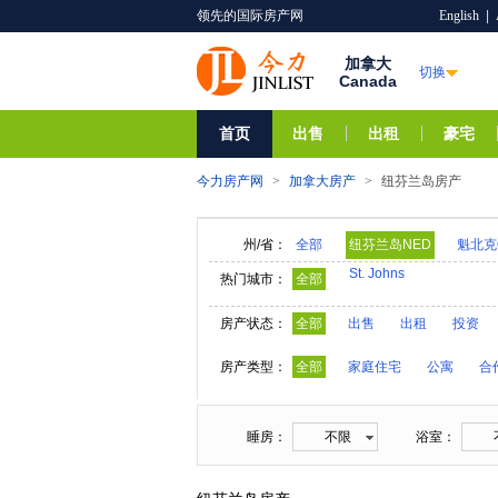
领先的国际房产网
English
|
加拿大
切换
Canada
首页
出售
出租
豪宅
今力房产网
>
加拿大房产
>
纽芬兰岛房产
州/省：
全部
纽芬兰岛NED
魁北克
St. Johns
安大略ONO
新斯科舍
热门城市：
全部
房产状态：
全部
出售
出租
投资
房产类型：
全部
家庭住宅
公寓
合
睡房：
不限
浴室：