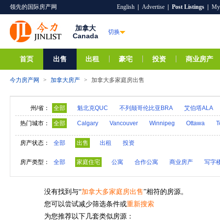
领先的国际房产网
English
|
Advertise
|
Post Listings
|
My
加拿大
切换
Canada
首页
出售
出租
豪宅
投资
商业房产
今力房产网
>
加拿大房产
>
加拿大多家庭房出售
州/省：
全部
魁北克QUC
不列颠哥伦比亚BRA
艾伯塔ALA
安大略ONO
新斯科舍NS
新不伦瑞克NB
热门城市：
全部
Calgary
Vancouver
Winnipeg
Ottawa
T
房产状态：
全部
出售
出租
投资
房产类型：
全部
家庭住宅
公寓
合作公寓
商业房产
写字
没有找到与“
加拿大多家庭房出售
”相符的房源。
您可以尝试减少筛选条件或
重新搜索
为您推荐以下几套类似房源：