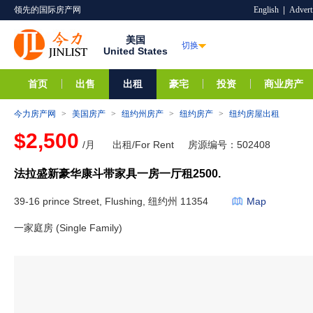
领先的国际房产网
English
|
Advert
美国
切换
United States
首页
出售
出租
豪宅
投资
商业房产
今力房产网
>
美国房产
>
纽约州房产
>
纽约房产
>
纽约房屋出租
$2,500
/月
出租/For Rent
房源编号：502408
法拉盛新豪华康斗带家具一房一厅租2500.
39-16 prince Street, Flushing, 纽约州 11354
Map
一家庭房 (Single Family)