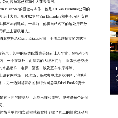
，公司官员称已有30个人前去看房。
ander的骄傲与杰作，他是Art Van Furniture公司的
师。现年82岁的Van Elslanders和妻子玛丽·安在
砖头和石灰岩建成。一年前，他将自己名下的这处房产放
美元听上去更吸引人。
给Grand Estates公司，于周二以拍卖的方式售
方英尺，其中的各类配置也是好到让人乍舌，包括有6间
在室内，一个在室外，两层高的大理石门厅，圆弧形悬空楼
着的水晶吊饰，电梯，酒窖，以及五车车库等等。
上设有网球场，篮球场，高尔夫中球洞草坪区，池塘和
另一边则是著名的福特公司总裁Edsel Ford和妻子
有不同的雕刻品，水晶吊饰和窗帘。即使是每个房间
同。
简单单的拍卖过程就被卖掉了呢？周二的拍卖活动可