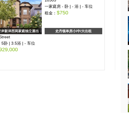
10305
一家庭房 - 卧 | - 浴 | - 车位
$750
租金：
对岸新泽西两家庭独立屋出
史丹顿单房小/中/大出租
新泽西爱迪
Street
Velikan pl ed
卧 | 3.5浴 | - 车位
一家庭房 1卧 |
929,000
$860
租金：