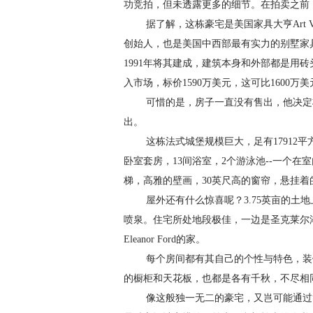
功竞拍，但未透露更多的细节。在拍卖之前
据了解，这栋豪宅是美国家具大亨Art Van Elsl
创始人，也是美国中西部最有实力的别墅家具设计大
1991年将其建成，建筑本身和外部都是用
入市场，标价1590万美元，这可比1600万
可惜的是，房子一直没有售出，他决定将其交托
出。
这栋法式城堡规模巨大，足有17912平
卧室套房，13间浴室，2个游泳池--一个
梯，高雅的壁画，30英尺高的窗帘，悬挂
屋外还有什么惊喜呢？3.75英亩的土地
喷泉。住宅所处地段极佳，一边是圣克莱尔湖，
Eleanor Ford的家。
每个房间都有其自己的个性与特色，装饰
的橱柜和天花板，也都是各有千秋，不尽相
像这般独一无二的豪宅，又岂可能通过简