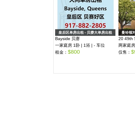
aty湖景新房高档社区，单间招租
皇后区单房出租 - 贝赛大单房出租
曼哈顿
6 Tesino River Circle
Bayside 贝赛
20 49th 
房 3卧 | 2浴 | - 车位
一家庭房 1卧 | 1浴 | - 车位
两家庭房 5
$面议
$800
$
金：
租金：
仅售：