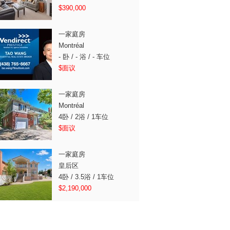
$390,000
一家庭房
Montréal
Furnished Estate
生单房出租（全包）
北昆士 (N. Quincy) 单房, 近红线
- 卧 / - 浴 / - 车位
ison
Rawson Road
482 W. Palm Driv
$面议
 1浴 | - 车位
两家庭房 - 卧 | - 浴 | - 车位
一家庭房 4卧 | 3.
$400
$9,800
租金：
租金：
一家庭房
Montréal
4卧 / 2浴 / 1车位
$面议
一家庭房
皇后区
4卧 / 3.5浴 / 1车位
$2,190,000