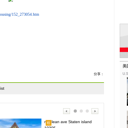
t/housing/152_273054.htm
美
U.S
分享：
ist
mcclean ave Staten island
租
租