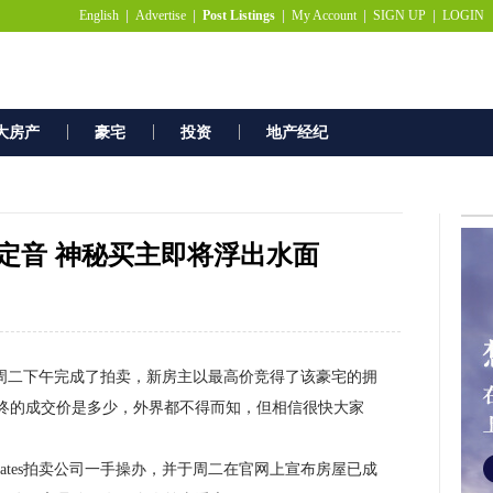
English
|
Advertise
|
Post Listings
|
My Account
|
SIGN UP
|
LOGIN
大房产
豪宅
投资
地产经纪
定音 神秘买主即将浮出水面
一栋豪宅于周二下午完成了拍卖，新房主以最高价竞得了该豪宅的拥
终的成交价是多少，外界都不得而知，但相信很快大家
tates拍卖公司一手操办，并于周二在官网上宣布房屋已成