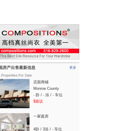
国房产出售最新信息
更多
.Properties For Sale
店面商铺
Monroe County
- 卧 / - 浴 / - 车位
$面议
一家庭房
租
租
4卧 / 3浴 / - 车位