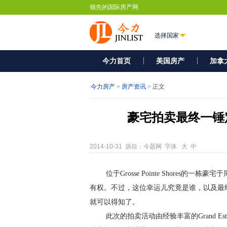
领先的国际房产网
选择国家
今力首页
美国房产
加拿
今力房产
>
房产资讯
> 正文
豪宅拍卖最终一锤
2014-10-31 源自：今题网 字体
大
中
位于Grosse Pointe Shores的
有权。不过，这位幸运儿究竟是谁，以及最
就可以得知了。
此次的拍卖活动由经验丰富的Grand Es