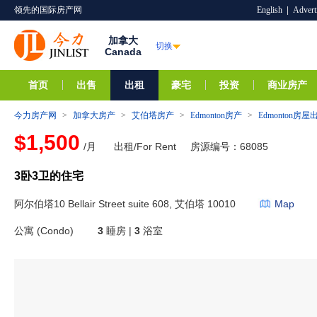
领先的国际房产网
English
|
Advert
加拿大
切换
Canada
首页
出售
出租
豪宅
投资
商业房产
今力房产网
>
加拿大房产
>
艾伯塔房产
>
Edmonton房产
>
Edmonton房屋
$1,500
/月
出租/For Rent
房源编号：68085
3卧3卫的住宅
阿尔伯塔10 Bellair Street suite 608, 艾伯塔 10010
Map
公寓 (Condo)
3
睡房 |
3
浴室