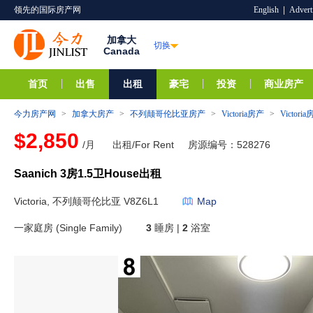
领先的国际房产网
English
|
Advert
加拿大
切换
Canada
首页
出售
出租
豪宅
投资
商业房产
今力房产网
>
加拿大房产
>
不列颠哥伦比亚房产
>
Victoria房产
>
Victor
$2,850
/月
出租/For Rent
房源编号：528276
Saanich 3房1.5卫House出租
Victoria, 不列颠哥伦比亚 V8Z6L1
Map
一家庭房 (Single Family)
3
睡房 |
2
浴室