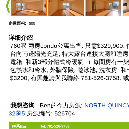
房屋面积:
800
详细介绍
760呎 兩房condo公寓出售. 只需$329,900
台向南邊陽光充足, 特大露台連接大廳和睡房,
電箱, 和新3部分體式冷暖氣 （ 每間房有一架
包熱水和冷水, 外牆保險, 遊泳池, 洗衣房, 
$3200, 有興趣請與我聯絡 781-526-3758.
我想咨询
Ben
的今力房源:
NORTH QUIN
32萬5
房源编号: 526704
联系Ben
Tel: 781-526-3758