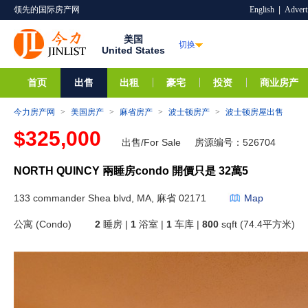
领先的国际房产网
English
|
Advert
美国
切换
United States
首页
出售
出租
豪宅
投资
商业房产
今力房产网
>
美国房产
>
麻省房产
>
波士顿房产
>
波士顿房屋出售
$325,000
出售/For Sale
房源编号：526704
NORTH QUINCY 兩睡房condo 開價只是 32萬5
133 commander Shea blvd, MA, 麻省 02171
Map
公寓 (Condo)
2
睡房 |
1
浴室 |
1
车库 |
800
sqft (74.4平方米)