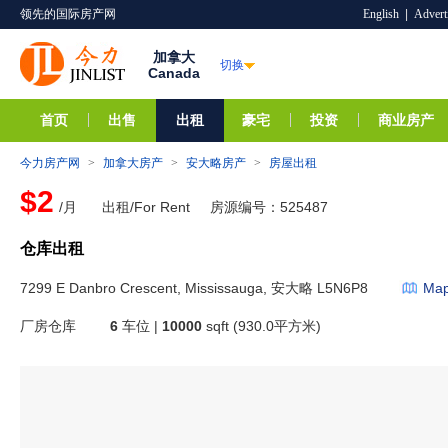
领先的国际房产网
English
|
Advert
加拿大
切换
Canada
首页
出售
出租
豪宅
投资
商业房产
今力房产网
>
加拿大房产
>
安大略房产
>
房屋出租
$2
/月
出租/For Rent
房源编号：525487
仓库出租
7299 E Danbro Crescent, Mississauga, 安大略 L5N6P8
Ma
厂房仓库
6
车位 |
10000
sqft (930.0平方米)