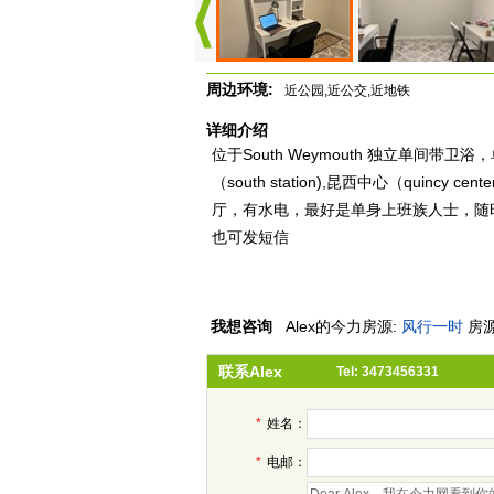
周边环境:
近公园,近公交,近地铁
详细介绍
位于South Weymouth 独立单间
（south station),昆西中心（quinc
厅，有水电，最好是单身上班族人士，随
也可发短信
我想咨询
Alex
的今力房源:
风行一时
房源
联系Alex
Tel: 3473456331
*
姓名：
*
电邮：