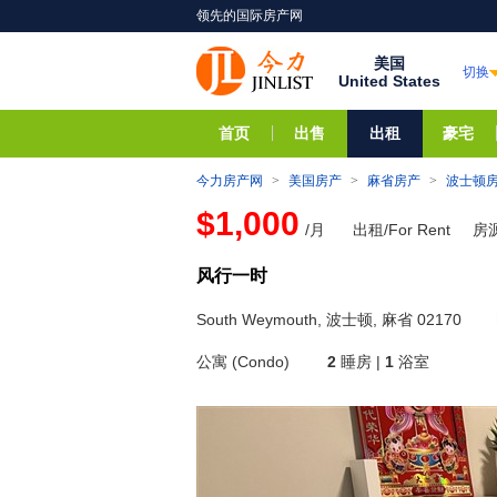
领先的国际房产网
美国
切换
United States
首页
出售
出租
豪宅
今力房产网
>
美国房产
>
麻省房产
>
波士顿
$1,000
/月
出租/For Rent
房源
风行一时
South Weymouth, 波士顿, 麻省 02170
公寓 (Condo)
2
睡房 |
1
浴室