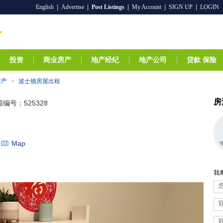
English
|
Advertise
|
Post Listings
|
My Account
|
SIGN UP
|
LOGIN
投资
商业房产
地产经纪
地产公司
贷款 保险
房产
>
波士顿房屋出租
房
编号：525328
Map
我