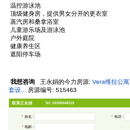
温控游泳池
顶级健身房，提供男女分开的更衣室
蒸汽房和桑拿浴室
儿童游乐场及游泳池
户外庭院
健康养生区
遮阳停车场
我想咨询
王永娟
的今力房源:
Vera维拉公
套设...
房源编号: 515463
联系王永娟
Tel: 18308948529
*
姓名：
*
电话：
*
电邮：