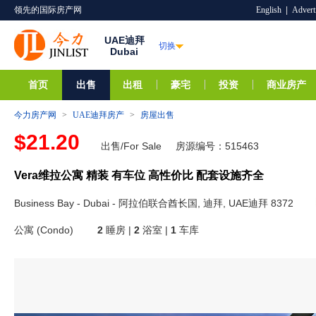
领先的国际房产网
English
|
Advert
UAE迪拜
切换
Dubai
首页
出售
出租
豪宅
投资
商业房产
今力房产网
>
UAE迪拜房产
>
房屋出售
$21.20
出售/For Sale
房源编号：515463
Vera维拉公寓 精装 有车位 高性价比 配套设施齐全
Business Bay - Dubai - 阿拉伯联合酋长国, 迪拜, UAE迪拜 8372
公寓 (Condo)
2
睡房 |
2
浴室 |
1
车库