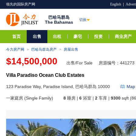
领先的国际房产网
English
|
Advert
巴哈马群岛
切换
The Bahamas
首页
出售
出租
豪宅
投资
商业房产
今力房产网
>
巴哈马群岛房产
>
房屋出售
$14,500,000
出售/For Sale
房源编号：441273
Villa Paradiso Ocean Club Estates
123 Paradise Way, Paradise Island, 巴哈马群岛 10000
Map
一家庭房 (Single Family)
8
睡房 |
6
浴室 |
2
车库 |
9300
sqft (