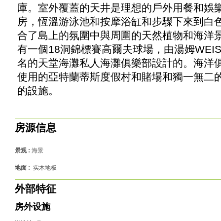
庫。室外覆蓋的天井是理想的戶外用餐和娛
房，恆溫游泳池和按摩浴缸和步驟下來到白
合了島上的氛圍中與周圍的天然植物和海洋
有一個18洞錦標賽高爾夫球場，由湯姆WEI
名的天堂海灘私人海灘俱樂部設計的。海洋
使用的亞特蘭蒂斯度假村和賭場和獨一無二
的設施。
房源信息
景观 :
海景
地面 :
实木地板
外部特征
房外设施