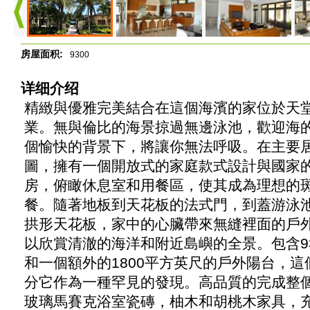
房屋面积:
9300
详细介绍
精緻與優雅完美結合在這個海濱的家位於天
業。無與倫比的海景掠過無邊泳池，歡迎海
個愉快的背景下，將讓你無法呼吸。在主要
圖，擁有一個開放式的家庭款式設計與國家
房，俯瞰休息室和用餐區，使其成為理想的
餐。隨著地板到天花板的法式門，到蓋游泳池
拱形天花板，家中的心臟帶來無縫裡面的戶
以欣賞清澈的海洋和附近島嶼的全景。包含9
和一個額外的1800平方英尺的戶外陽台，
分它作為一種罕見的發現。高品質的完成整
玻璃馬賽克浴室瓷磚，柚木和胡桃木家具，