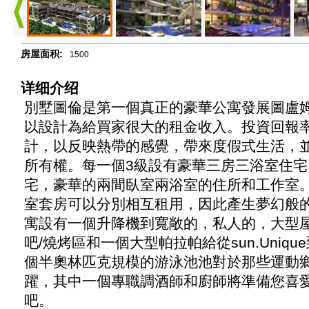
房屋面积:
1500
详细介绍
別墅圖倫是第一個真正的豪華公寓發展圖盧
以設計為給買家很大的租金收入。投資回報率
計，以反映熱帶的感覺，帶來度假式生活，
所有權。每一個3級設有豪華三房三浴室住宅
宅，豪華的兩間臥室兩浴室的住所和工作室。許多
室套房可以分別相互租用，因此產生夢幻般
寓設有一個升降機到寬敞的，私人的，大型
吧/燒烤區和一個大型帕拉帕給從sun.Uniq
個半奧林匹克規模的游泳池池對於那些運動
躍，其中一個專職調酒師和廚師將準備您喜
吧。